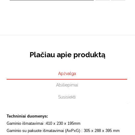
Plačiau apie produktą
Apžvalga
Atsiliepimai
Susisiekti
Techniniai duomenys:
Gaminio išmatavimai :
410 x 230 x 195
mm
Gaminio su pakuote išmatavimai (AxPxG) : 305 x 288 x 395 mm