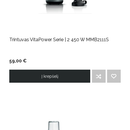
Trintuvas VitaPower Serie | 2 450 W MMB2111S
59,00 €
Į krepšelį
ĮTRAUKTI Į PALYGINIMO SĄRAŠĄ
PRIDĖTI Į NORIMŲ PREKIŲ SĄRAŠĄ