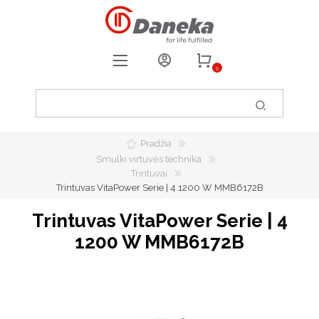
0
REGISTRUOTIS
PRISIJUNGTI
Pradžia
0
PATIKUSIOS PREKĖS
Smulki virtuvės technika
Trintuvai
Trintuvas VitaPower Serie | 4 1200 W MMB6172B
Trintuvas VitaPower Serie | 4
1200 W MMB6172B