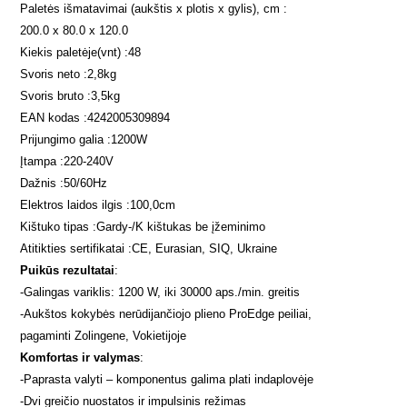
Paletės išmatavimai (aukštis x plotis x gylis), cm :
200.0 x 80.0 x 120.0
Kiekis paletėje(vnt) :
48
Svoris neto :
2,8
kg
Svoris bruto :
3,5
kg
EAN kodas :
4242005309894
Prijungimo galia :
1200
W
Įtampa :
220-240
V
Dažnis :
50/60
Hz
Elektros laidos ilgis :
100,0
cm
Kištuko tipas :
Gardy-/K kištukas be įžeminimo
Atitikties sertifikatai :
CE, Eurasian, SIQ, Ukraine
Puikūs rezultatai
:
-
Galingas variklis: 1200 W, iki 30000 aps./min. greitis
-
Aukštos kokybės nerūdijančiojo plieno ProEdge peiliai,
pagaminti Zolingene, Vokietijoje
Komfortas ir valymas
:
-
Paprasta valyti – komponentus galima plati indaplovėje
-
Dvi greičio nuostatos ir impulsinis režimas