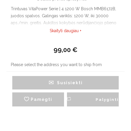
Trintuvas VitaPower Serie | 4 1200 W Bosch MMB6172B,
juodos spalvos. Galingas variklis: 1200 W, iki 30000
aps./min. greitis. Aukštos kokybės nerūdijančiojo plieno
ProEdge peiliai, pagaminti Zolingene, Vokietijoje. Dvi
Skaityti daugiau +
greičio nuostatos ir impulsinis režimas.
99,00 €
Please select the address you want to ship from
Susisiekti
Pamėgti
Palyginti