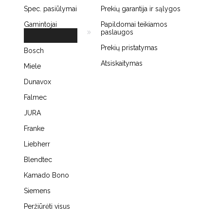
Spec. pasiūlymai
Prekių garantija ir sąlygos
Gamintojai
Papildomai teikiamos
paslaugos
Prekių pristatymas
Bosch
Atsiskaitymas
Miele
Dunavox
Falmec
JURA
Franke
Liebherr
Blendtec
Kamado Bono
Siemens
Peržiūrėti visus