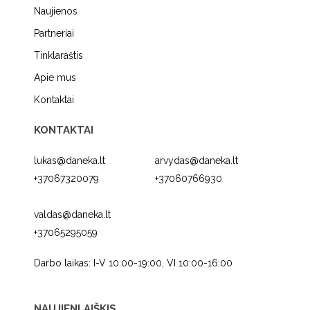
Naujienos
Partneriai
Tinklaraštis
Apie mus
Kontaktai
KONTAKTAI
lukas@daneka.lt
arvydas@daneka.lt
+37067320079
+37060766930
valdas@daneka.lt
+37065295059
Darbo laikas: I-V 10:00-19:00, VI 10:00-16:00
NAUJIENLAIŠKIS