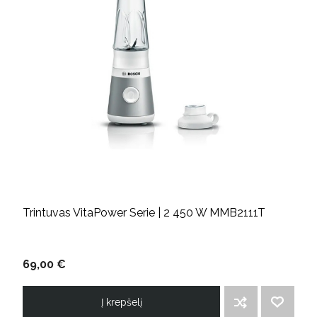
Trintuvas VitaPower Serie | 2 450 W MMB2111T
69,00 €
Į krepšelį
ĮTRAUKTI Į PALYGINIMO SĄRAŠĄ
PRIDĖTI Į NORIMŲ PREKIŲ SĄRAŠĄ