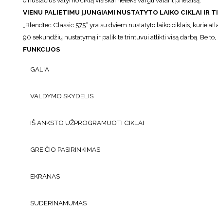
o nustačius valymo ciklą visiškai neteks vargti valant prietaisą.
VIENU PALIETIMU ĮJUNGIAMI NUSTATYTO LAIKO CIKLAI IR T
„Blendtec Classic 575“ yra su dviem nustatyto laiko ciklais, kurie at
90 sekundžių nustatymą ir palikite trintuvui atlikti visą darbą. Be to
FUNKCIJOS
GALIA
VALDYMO SKYDELIS
IŠ ANKSTO UŽPROGRAMUOTI CIKLAI
GREIČIO PASIRINKIMAS
EKRANAS
SUDERINAMUMAS