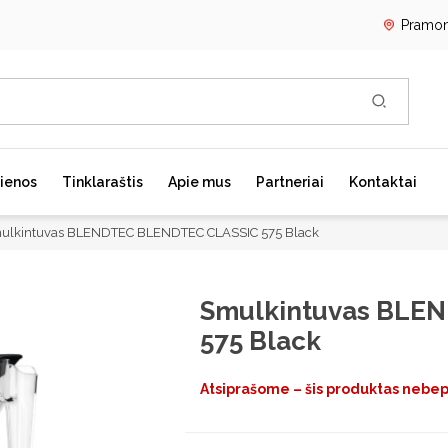
Pramon
REGISTRU
ienos
Tinklaraštis
Apie mus
Partneriai
Kontaktai
PRISIJUN
ulkintuvas BLENDTEC BLENDTEC CLASSIC 575 Black
Kavos aparatai
Skalbimo mašinos
G
Smulkintuvas BLE
Laisvai pastatomi kavos
Skalbimo mašinų priedai
Į
aparatai
575 Black
Skalbyklės-džiovyklės
L
Kavos aparatų priedai
S
Kavos aparatų priežiūra
Atsiprašome – šis produktas nebe
S
R