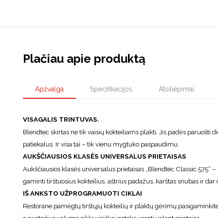
Plačiau apie produktą
Apžvalga
Specifikacijos
Atsiliepimai
VISAGALIS TRINTUVAS.
Blendtec skirtas ne tik vaisių kokteiliams plakti. Jis padės paruošti
patiekalus. Ir visa tai – tik vienu mygtuko paspaudimu.
AUKŠČIAUSIOS KLASĖS UNIVERSALUS PRIETAISAS
Aukščiausios klasės universalus prietaisas „Blendtec Classic 575“ –
gaminti tirštuosius kokteilius, aštrius padažus, karštas sriubas ir dar
IŠ ANKSTO UŽPROGRAMUOTI CIKLAI
Restorane pamėgtų tirštųjų kokteilių ir plaktų gėrimų pasigaminkite n