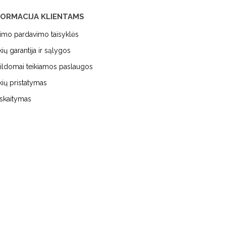
FORMACIJA KLIENTAMS
kimo pardavimo taisyklės
kių garantija ir sąlygos
ildomai teikiamos paslaugos
kių pristatymas
iskaitymas