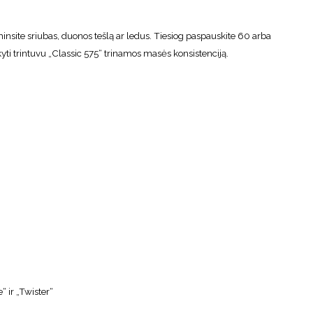
minsite sriubas, duonos tešlą ar ledus. Tiesiog paspauskite 60 arba
ikyti trintuvu „Classic 575“ trinamos masės konsistenciją.
 ir „Twister“