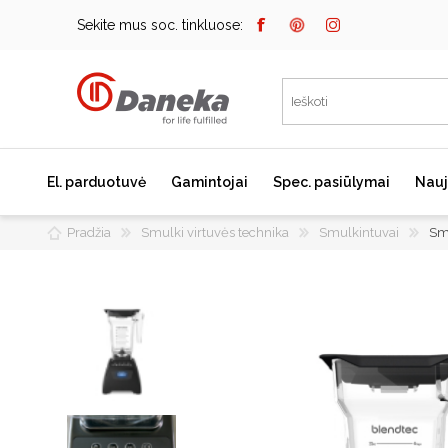
Sekite mus soc. tinkluose:
El. parduotuvė
Gamintojai
Spec. pasiūlymai
Nauj
Pradžia
Smulki virtuvės technika
Smulkintuvai
Sm
Bosch
Kaitlentės
Įmontuojami kavos
aparatai
Miele
Indukcinės kaitlentės
Dunavox
Dujinės kaitlentės
Elektrinės kaitlentės
Falmec
Domino kaitlentės
JURA
Kaitlenčių priedai