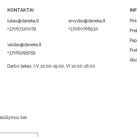
KONTAKTAI
IN
lukas@daneka.lt
arvydas@daneka.lt
Pir
+37067320079
+37060766930
Pre
Pap
valdas@daneka.lt
Pre
+37065295059
C
JURA
FRANKE
Ats
Darbo laikas: I-V 10:00-19:00, VI 10:00-16:00
pasiūlymus bei
NS