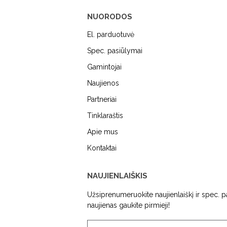
NUORODOS
El. parduotuvė
Spec. pasiūlymai
Gamintojai
Naujienos
MIELE
DUNAVOX
FALME
Partneriai
Tinklaraštis
Apie mus
Kontaktai
NAUJIENLAIŠKIS
Užsiprenumeruokite naujienlaiškį ir spec. 
naujienas gaukite pirmieji!
ENDTEC
KAMADO BONO
SIEME