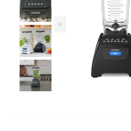
Franke
Liebherr
Blendtec
Dulkių siurbliai
Šaldytuvai ir šaldikliai
Belaidžiai dulkių siurbliai-
Laisvai pastatomi
Kamado Bono
šluotos
šaldytuvai
Siemens
Siurbliai robotai
Įmontuojami šaldytuvai
Silverline
Dulkių siurblių priedai
Dviduriai šaldytuvai
Dulkių siurbliai klasikiniai
Šaldikliai
Scanberg
Bora
Priežiūros priemonės ir
Kepsninės
priedai
Kepsninių priedai