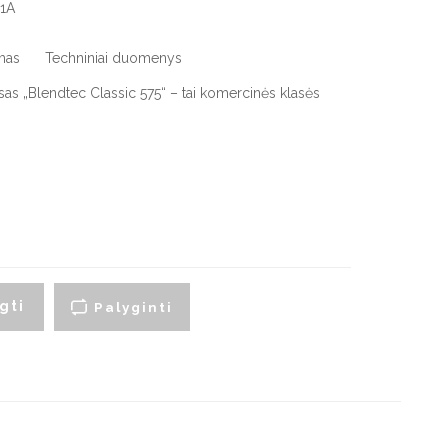
1A
artraukių priedai
mas
Techniniai duomenys
yno šaldytuvai
Smulki virtuvės technika
isas „Blendtec Classic 575“ – tai komercinės klasės
montuojami vyno
Virduliai ir skrudintuvai
aldytuvai
Smulkintuvai
aisvai pastatomi vyno
aldytuvai
Trintuvai
Elektriniai griliai
gti
Palyginti