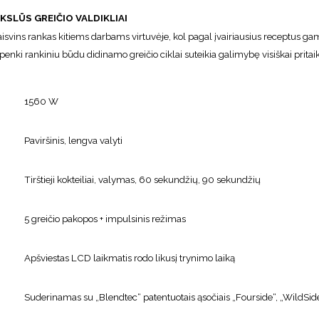
IKSLŪS GREIČIO VALDIKLIAI
laisvins rankas kitiems darbams virtuvėje, kol pagal įvairiausius receptus ga
, penki rankiniu būdu didinamo greičio ciklai suteikia galimybę visiškai prita
1560 W
Paviršinis, lengva valyti
Tirštieji kokteiliai, valymas, 60 sekundžių, 90 sekundžių
5 greičio pakopos + impulsinis režimas
Apšviestas LCD laikmatis rodo likusį trynimo laiką
Suderinamas su „Blendtec“ patentuotais ąsočiais „Fourside“, „WildSide“