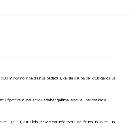
stabius mirkymo ir paprastus padažus, karštą sriubą bei kitus gardžius
nksto užprogramuotus ciklus dabar galima lengviau nei bet kada
lių ciklu, kuris leis kaskart paruošti tobulus tirštuosius kokteilius,