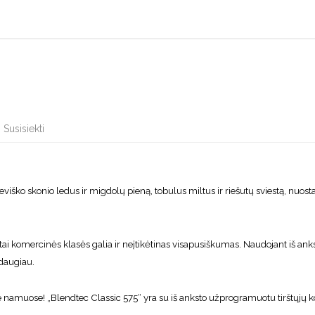
Susisiekti
 dieviško skonio ledus ir migdolų pieną, tobulus miltus ir riešutų sviestą, nuo
 tai komercinės klasės galia ir neįtikėtinas visapusiškumas. Naudojant iš a
 daugiau.
amuose! „Blendtec Classic 575“ yra su iš anksto užprogramuotu tirštųjų koktei