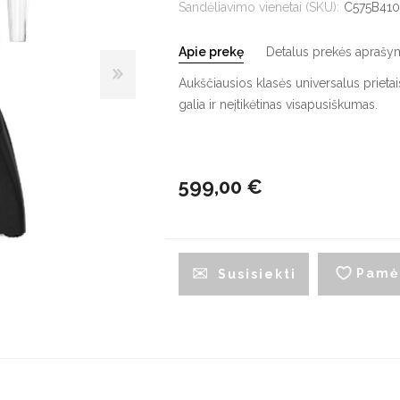
Sandėliavimo vienetai (SKU):
C575B410
G
Apie prekę
Detalus prekės aprašy
Indaplovės
Džiovyklės
V
Aukščiausios klasės universalus prieta
Įmontuojamos indaplovės
Džiovyklių priedai
Į
galia ir neįtikėtinas visapusiškumas.
š
Pastatomos indaplovės
L
Indaplovių priedai
š
599,00 €
Maišytuvai
Plautuvės
Pamė
Susisiekti