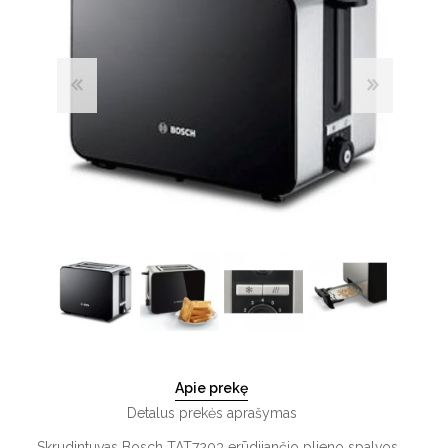
Apie prekę
Detalus prekės aprašymas
Skrudintuvas Bosch TAT7203 erūdijančio plieno spalvos.