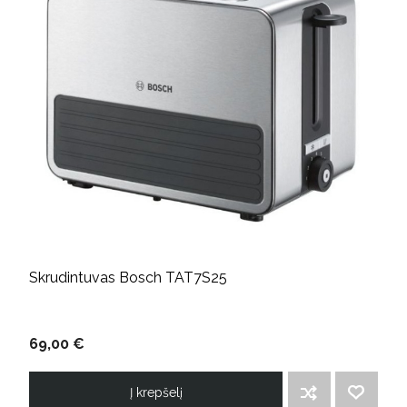
Skrudintuvas Bosch TAT7S25
69,00 €
Į krepšelį
ĮTRAUKTI Į PALYGINIMO SĄRAŠĄ
PRIDĖTI Į NORIMŲ PREKIŲ SĄRAŠĄ