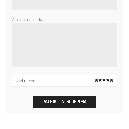
*
Atsiliepimo tekstas:
*
Įvertinimas:
PATEIKTI ATSILIEPIMĄ