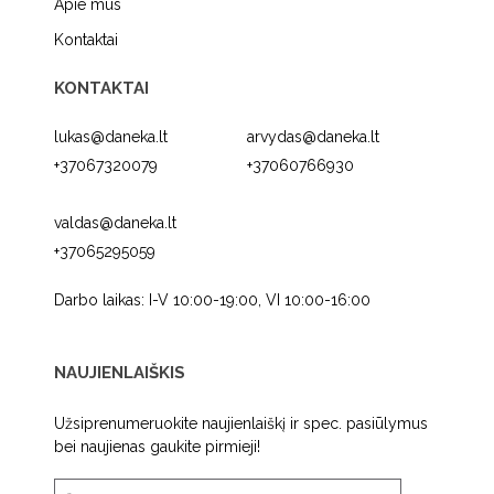
Apie mus
Kontaktai
KONTAKTAI
lukas@daneka.lt
arvydas@daneka.lt
+37067320079
+37060766930
valdas@daneka.lt
+37065295059
Darbo laikas: I-V 10:00-19:00, VI 10:00-16:00
NAUJIENLAIŠKIS
Užsiprenumeruokite naujienlaiškį ir spec. pasiūlymus
bei naujienas gaukite pirmieji!