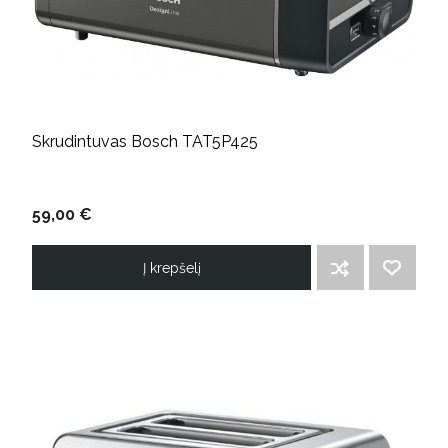
Skrudintuvas Bosch TAT5P425
59,00 €
Į krepšelį
ĮTRAUKTI Į PALYGINIMO SĄRAŠĄ
PRIDĖTI Į NORIMŲ PREKIŲ SĄRAŠĄ