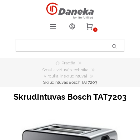
0
REGISTRUOTIS
PRISIJUNGTI
Pradžia
0
PATIKUSIOS PREKĖS
Smulki virtuvės technika
Virduliai ir skrudintuvai
Skrudintuvas Bosch TAT7203
Skrudintuvas Bosch TAT7203