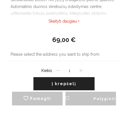
Automatinis duonos skrebučių išdėstymas centre,
užtikrinantis tobulą paskrudimą. Integruotas šildymo
tinklelis, išimamas. Safety-off:
Skaityti daugiau +
69,00 €
Please select the address you want to ship from
Kiekis:
Į krepšelį
Pamėgti
Palyginti