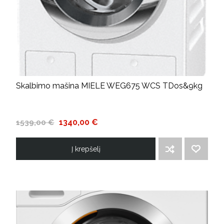
Skalbimo mašina MIELE WEG675 WCS TDos&9kg
1340,00 €
1539,00 €
Į krepšelį
ĮTRAUKTI Į PALYGINIMO SĄRAŠĄ
PRIDĖTI Į NORIMŲ PREKIŲ SĄRAŠĄ