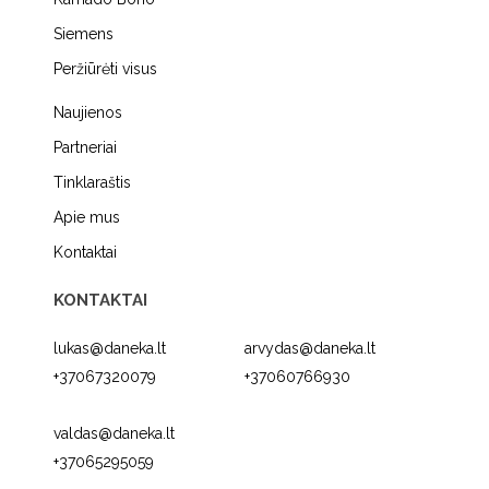
Siemens
Peržiūrėti visus
Naujienos
Partneriai
Tinklaraštis
Apie mus
Kontaktai
KONTAKTAI
lukas@daneka.lt
arvydas@daneka.lt
+37067320079
+37060766930
valdas@daneka.lt
+37065295059