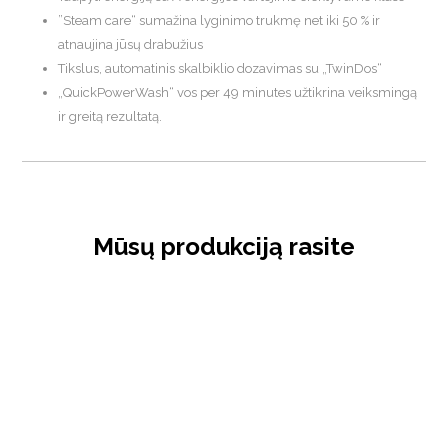
”Steam care“ sumažina lyginimo trukmę net iki 50 % ir
atnaujina jūsų drabužius
Tikslus, automatinis skalbiklio dozavimas su „TwinDos“
„QuickPowerWash“ vos per 49 minutes užtikrina veiksmingą
ir greitą rezultatą.
Mūsų produkciją rasite