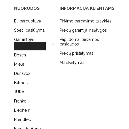
NUORODOS
INFORMACIJA KLIENTAMS
El. parduotuvė
Pirkimo pardavimo taisyklės
Spec. pasiūlymai
Prekių garantija ir sąlygos
Gamintojai
Papildomai teikiamos
paslaugos
Prekių pristatymas
Bosch
Atsiskaitymas
Miele
Dunavox
Falmec
JURA
Franke
Liebherr
Blendtec
Kamado Bono