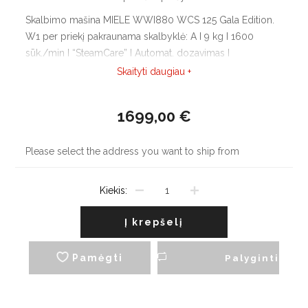
Skalbimo mašina MIELE WWI880 WCS 125 Gala Edition.
W1 per priekį pakraunama skalbyklė: A I 9 kg I 1600
sūk./min I “SteamCare” I Automat. dozavimas I
“QuickPowerWash”
Skaityti daugiau +
1699,00 €
Please select the address you want to ship from
Kiekis:
Į krepšelį
Pamėgti
Palyginti