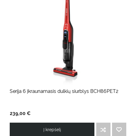
Serija 6 Įkraunamasis dulkių siurblys BCH86PET2
239,00 €
Į krepšelį
ĮTRAUKTI Į PALYGINIMO SĄRAŠĄ
PRIDĖTI Į NORIMŲ PREKIŲ SĄRAŠĄ