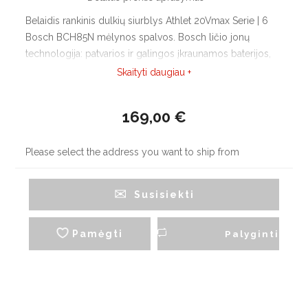
Belaidis rankinis dulkių siurblys Athlet 20Vmax Serie | 6
Bosch BCH85N mėlynos spalvos. Bosch ličio jonų
technologija: patvarios ir galingos įkraunamos baterijos,
itin ilgas veikimo laikas bei greitas įkrovimas. LongLife
Skaityti daugiau +
variklis galingam darbui bei ilgalaikiam naudojimui
169,00 €
Please select the address you want to ship from
Susisiekti
Pamėgti
Palyginti