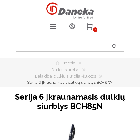
0
REGISTRUOTIS
PRISIJUNGTI
Pradžia
0
PATIKUSIOS PREKĖS
Dulkių siurbliai
Belaidžiai dulkių siurbliai-šluotos
Serija 6 Įkraunamasis dulkių siurblys BCH85N
Serija 6 Įkraunamasis dulkių
siurblys BCH85N