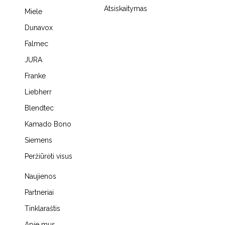
Atsiskaitymas
Miele
Dunavox
Falmec
JURA
Franke
Liebherr
Blendtec
Kamado Bono
Siemens
Peržiūrėti visus
Naujienos
Partneriai
Tinklaraštis
Apie mus