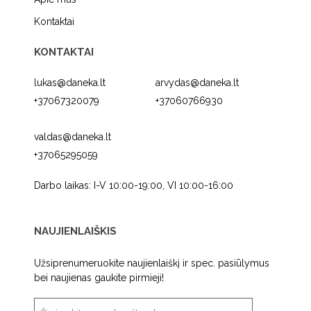
Kontaktai
KONTAKTAI
lukas@daneka.lt
arvydas@daneka.lt
+37067320079
+37060766930
valdas@daneka.lt
+37065295059
Darbo laikas: I-V 10:00-19:00, VI 10:00-16:00
NAUJIENLAIŠKIS
Užsiprenumeruokite naujienlaiškį ir spec. pasiūlymus
bei naujienas gaukite pirmieji!