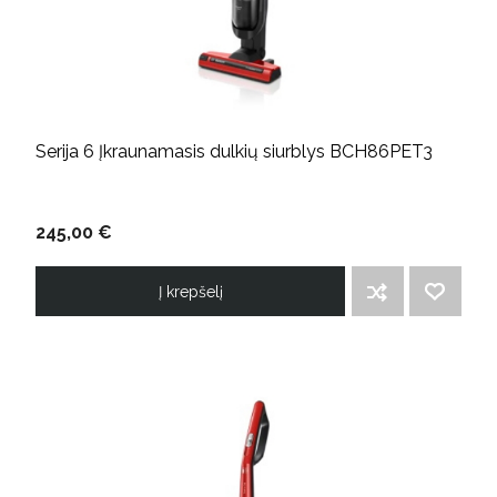
Serija 6 Įkraunamasis dulkių siurblys BCH86PET3
245,00 €
Į krepšelį
ĮTRAUKTI Į PALYGINIMO SĄRAŠĄ
PRIDĖTI Į NORIMŲ PREKIŲ SĄRAŠĄ