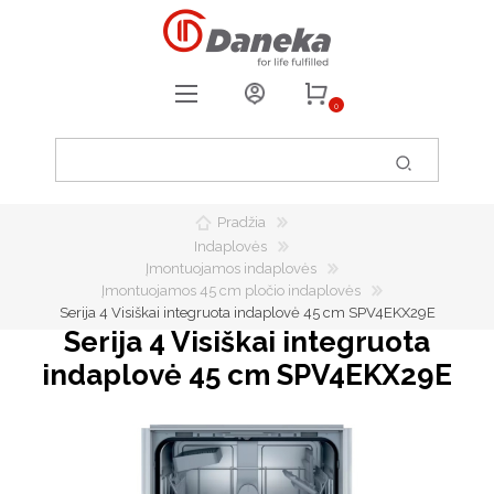
0
REGISTRUOTIS
PRISIJUNGTI
Pradžia
0
PATIKUSIOS PREKĖS
Indaplovės
Įmontuojamos indaplovės
Įmontuojamos 45 cm pločio indaplovės
Serija 4 Visiškai integruota indaplovė 45 cm SPV4EKX29E
Serija 4 Visiškai integruota
indaplovė 45 cm SPV4EKX29E