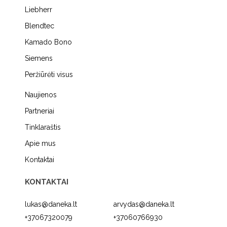
Liebherr
Blendtec
Kamado Bono
Siemens
Peržiūrėti visus
Naujienos
Partneriai
Tinklaraštis
Apie mus
Kontaktai
KONTAKTAI
lukas@daneka.lt
arvydas@daneka.lt
+37067320079
+37060766930