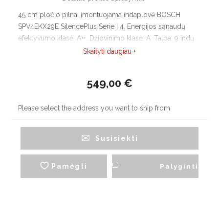
45 cm pločio pilnai įmontuojama indaplovė BOSCH
SPV4EKX29E SilencePlus Serie | 4. Energijos sąnaudų
efektyvumo klasė: A++. Džiovinimo klasė: A. Talpa: 9 indų
komplektai. Home Connect įgalinta per WLAN. Efficient
Skaityti daugiau +
Dry - durelių atidarymas džiovinant.
549,00 €
Please select the address you want to ship from
Susisiekti
Pamėgti
Palyginti