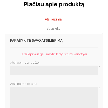
Plačiau apie produktą
Atsiliepimai
Susisiekti
PARAŠYKITE SAVO ATSILIEPIMĄ
Atsiliepimus gali rašyti tik registruoti vartotojai
Atsiliepimo antraštė:
*
Atsiliepimo tekstas:
*