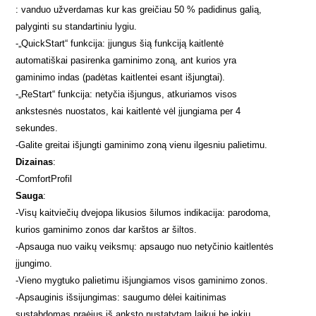
: vanduo užverdamas kur kas greičiau 50 % padidinus galią,
palyginti su standartiniu lygiu.
-
„QuickStart“ funkcija: įjungus šią funkciją kaitlentė
automatiškai pasirenka gaminimo zoną, ant kurios yra
gaminimo indas (padėtas kaitlentei esant išjungtai).
-
„ReStart“ funkcija: netyčia išjungus, atkuriamos visos
ankstesnės nuostatos, kai kaitlentė vėl įjungiama per 4
sekundes.
-
Galite greitai išjungti gaminimo zoną vienu ilgesniu palietimu.
Dizainas
:
-
ComfortProfil
Sauga
:
-
Visų kaitviečių dvejopa likusios šilumos indikacija: parodoma,
kurios gaminimo zonos dar karštos ar šiltos.
-
Apsauga nuo vaikų veiksmų: apsaugo nuo netyčinio kaitlentės
įjungimo.
-
Vieno mygtuko palietimu išjungiamos visos gaminimo zonos.
-
Apsauginis išsijungimas: saugumo dėlei kaitinimas
sustabdomas praėjus iš anksto nustatytam laikui be jokių