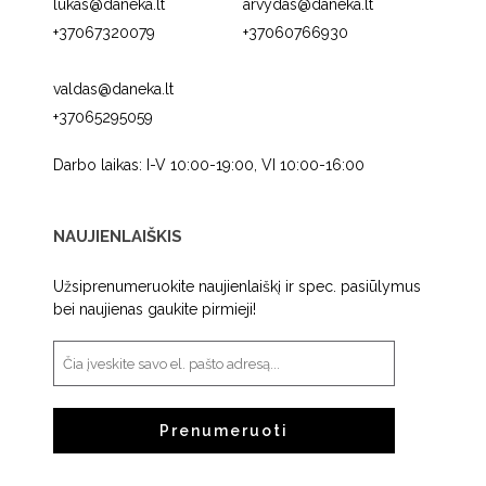
lukas@daneka.lt
arvydas@daneka.lt
+37067320079
+37060766930
valdas@daneka.lt
+37065295059
Darbo laikas: I-V 10:00-19:00, VI 10:00-16:00
NAUJIENLAIŠKIS
Užsiprenumeruokite naujienlaiškį ir spec. pasiūlymus
bei naujienas gaukite pirmieji!
Prenumeruoti