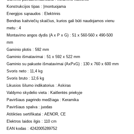
Konstrukcijos tipas : Įmontuojama
Energijos sąnaudos : Elektrinis
Bendras kaitviečių skaičius, kurios gali būti naudojamos vienu
metu : 4
Montavimo angos dydis (A x P x G) : 51 x 560-560 x 490-500
mm
Gaminio plotis : 592 mm
Gaminio išmatavimai : 51 x 592 x 522 mm
Gaminio su pakuote išmatavimai (AxPxG) : 130 x 760 x 600 mm
Svoris neto : 11,4 kg
Svoris bruto : 12,6 kg
Likusios šilumo indikatorius : Askiras
Valdymo skydelio vieta : Kaitlentės priekyje
Paviršiaus pagrindo medžiaga : Keramika
Paviršiaus spalva : juodas
Atitikties sertifikatai : AENOR, CE
Elektros laidos ilgis : 110 cm
EAN kodas : 4242005289752