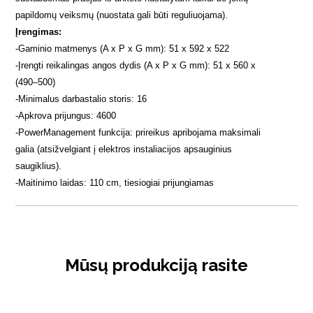
papildomų veiksmų (nuostata gali būti reguliuojama).
Įrengimas:
-
Gaminio matmenys (A x P x G mm): 51 x 592 x 522
-
Įrengti reikalingas angos dydis (A x P x G mm): 51 x 560 x
(490–500)
-
Minimalus darbastalio storis: 16
-
Apkrova prijungus: 4600
-
PowerManagement funkcija: prireikus apribojama maksimali
galia (atsižvelgiant į elektros instaliacijos apsauginius
saugiklius).
-
Maitinimo laidas: 110 cm, tiesiogiai prijungiamas
Mūsų produkciją rasite