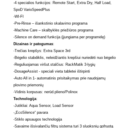
-
4 specialios funkcijos: Remote Start, Extra Dry, Half Load,
SpoD VarioSpeedPlus
-
WI-FI
-
Pre-Rinse – išankstinio skalavimo programa
-
Machine Care – skalbyklės priežiūros programa
-
Silence on demand funkcija (įjungiama per programėlę)
Dizainas ir patogumas
:
-
Trečias krepšys: Extra Space 3rd
-
Bėgelio stabdiklis, neleidžiantis krepšiui nuriedėti nuo bėgelio
-
Reguliuojamas viršut.stalčius: RackMatik 3-lygių
-
DosageAssist - speciali vieta tabletei ištirpinti
-
Auto All in 1- automatinis prisitaikymas prie naudojamų
plovimo priemonių
-
Vidinis korpusas: nerūd.plieno/Polinox
Technologija
:
-
Jutikliai: Aqua Sensor, Load Sensor
-
„EcoSilence“ pavara
-
Stiklo apsaugos technologija
-
Savaime išsivalančių filtrų sistema turi 3 sluoksnių gofruotą