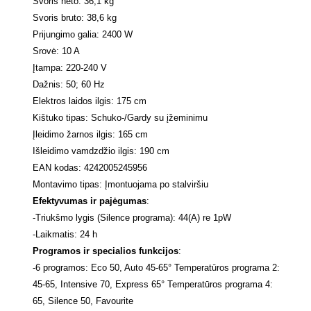
Svoris neto: 36,1 kg
Svoris bruto: 38,6 kg
Prijungimo galia: 2400 W
Srovė: 10 A
Įtampa: 220-240 V
Dažnis: 50; 60 Hz
Elektros laidos ilgis: 175 cm
Kištuko tipas: Schuko-/Gardy su įžeminimu
Įleidimo žarnos ilgis: 165 cm
Išleidimo vamdzdžio ilgis: 190 cm
EAN kodas: 4242005245956
Montavimo tipas: Įmontuojama po stalviršiu
Efektyvumas ir pajėgumas
:
-
Triukšmo lygis (Silence programa): 44(A) re 1pW
-
Laikmatis: 24 h
Programos ir specialios funkcijos
:
-
6 programos: Eco 50, Auto 45-65° Temperatūros programa 2:
45-65, Intensive 70, Express 65° Temperatūros programa 4:
65, Silence 50, Favourite