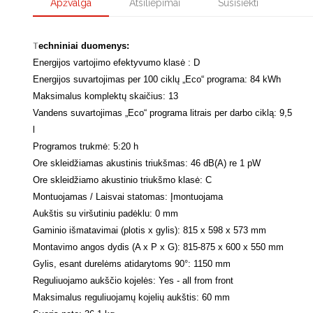
Apžvalga
Atsiliepimai
Susisiekti
T
echniniai duomenys:
Energijos vartojimo efektyvumo klasė : D
Energijos suvartojimas per 100 ciklų „Eco“ programa: 84 kWh
Maksimalus komplektų skaičius: 13
Vandens suvartojimas „Eco“ programa litrais per darbo ciklą: 9,5
l
Programos trukmė: 5:20 h
Ore skleidžiamas akustinis triukšmas: 46 dB(A) re 1 pW
Ore skleidžiamo akustinio triukšmo klasė: C
Montuojamas / Laisvai statomas: Įmontuojama
Aukštis su viršutiniu padėklu: 0 mm
Gaminio išmatavimai (plotis x gylis): 815 x 598 x 573 mm
Montavimo angos dydis (A x P x G): 815-875 x 600 x 550 mm
Gylis, esant durelėms atidarytoms 90°: 1150 mm
Reguliuojamo aukščio kojelės: Yes - all from front
Maksimalus reguliuojamų kojelių aukštis: 60 mm