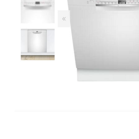
Franke
Liebherr
Blendtec
Dulkių siurbliai
Šaldytuvai ir šaldikliai
Belaidžiai dulkių siurbliai-
Laisvai pastatomi
Kamado Bono
šluotos
šaldytuvai
Siemens
Siurbliai robotai
Įmontuojami šaldytuvai
Silverline
Dulkių siurblių priedai
Dviduriai šaldytuvai
Dulkių siurbliai klasikiniai
Šaldikliai
Scanberg
Bora
Priežiūros priemonės ir
Kepsninės
priedai
Kepsninių priedai