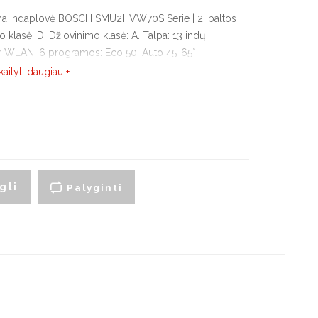
artraukių priedai
ama indaplovė BOSCH SMU2HVW70S Serie | 2, baltos
klasė: D. Džiovinimo klasė: A. Talpa: 13 indų
r WLAN. 6 programos: Eco 50, Auto 45-65°
yno šaldytuvai
Smulki virtuvės technika
nsive 70, Express 65° Temperatūros programa 4: 65,
kaityti daugiau +
montuojami vyno
Virduliai ir skrudintuvai
aldytuvai
Smulkintuvai
aisvai pastatomi vyno
aldytuvai
Trintuvai
Elektriniai griliai
gti
Palyginti