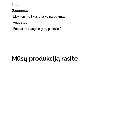
filtrą
Saugumas
:
-
Elektroninis likusio laiko parodymas
-
AquaStop
-
Priedai: apsauginė garų plokštelė
Mūsų produkciją rasite