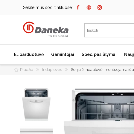
Sekite mus soc. tinkluose:
El. parduotuvė
Gamintojai
Spec. pasiūlymai
Nauj
Pradžia
Indaplovės
Serija 2 Indaplovė, montuojama 
Bosch
Kaitlentės
Įmontuojami kavos
aparatai
Miele
Indukcinės kaitlentės
Dunavox
Dujinės kaitlentės
Elektrinės kaitlentės
Falmec
Domino kaitlentės
JURA
Kaitlenčių priedai