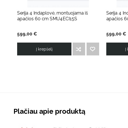
Serija 4 Indaplovė, montuojama iš
Serija 4 I
apačios 60 cm SMU4ECI15S
apačios 
599,00 €
599,00 €
Į krepšelį
Į
ĮTRAUKTI Į PALYGINIMO SĄRAŠĄ
PRIDĖTI Į NORIMŲ PREKIŲ SĄRAŠĄ
Plačiau apie produktą