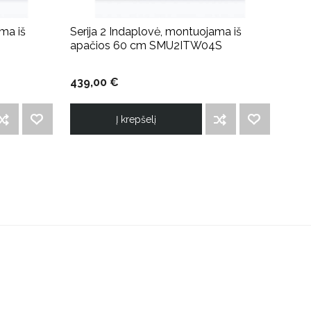
ma iš
Serija 2 Indaplovė, montuojama iš
apačios 60 cm SMU2ITW04S
439,00 €
Į krepšelį
RAUKTI Į PALYGINIMO SĄRAŠĄ
PRIDĖTI Į NORIMŲ PREKIŲ SĄRAŠĄ
ĮTRAUKTI Į PALYGINIMO SĄRAŠĄ
PRIDĖTI Į NORIMŲ PREKIŲ SĄRAŠĄ