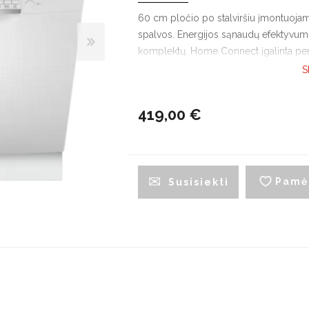
G
60 cm pločio po stalviršiu įmontuoj
spalvos. Energijos sąnaudų efektyvumo 
Indaplovės
komplektų. Home Connect įgalinta pe
Džiovyklės
V
Temperatūros programa 2: 45-65, Inte
S
Įmontuojamos indaplovės
Džiovyklių priedai
Į
Silence 50, Favourite.
š
Pastatomos indaplovės
L
419,00 €
Indaplovių priedai
š
Pamė
Susisiekti
Maišytuvai
Plautuvės