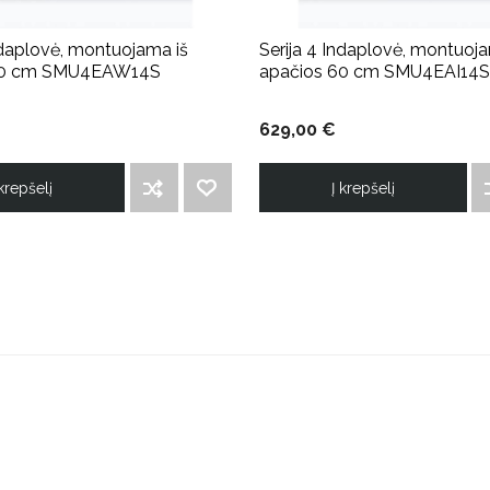
ndaplovė, montuojama iš
Serija 4 Indaplovė, montuoja
60 cm SMU4EAW14S
apačios 60 cm SMU4EAI14S
629,00 €
 krepšelį
Į krepšelį
ĮTRAUKTI Į PALYGINIMO SĄRAŠĄ
PRIDĖTI Į NORIMŲ PREKIŲ SĄRAŠĄ
ĮT