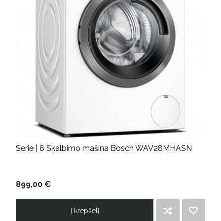
Serie | 8 Skalbimo mašina Bosch WAV28MHASN
899,00 €
Į krepšelį
ĮTRAUKTI Į PALYGINIMO SĄRAŠĄ
PRIDĖTI Į NORIMŲ PREKIŲ SĄRAŠĄ