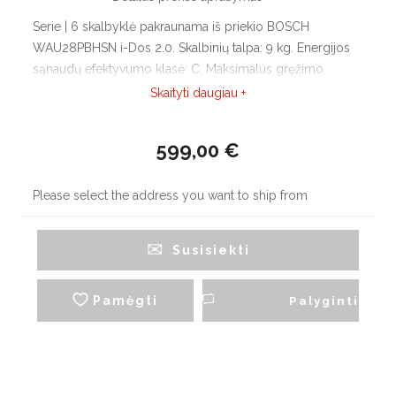
Serie | 6 skalbyklė pakraunama iš priekio BOSCH
WAU28PBHSN i-Dos 2.0. Skalbinių talpa: 9 kg. Energijos
sąnaudų efektyvumo klasė: C. Maksimalus gręžimo
apsukų skaičius: 1400 aps./min. „EcoSilence“ pavara:
Skaityti daugiau +
tylesnis ir ilgiau tarnaujantis inverterinis variklis. Home
Connect: nuotolinis stebėjimas ir valdymas.
599,00 €
Please select the address you want to ship from
Susisiekti
Pamėgti
Palyginti