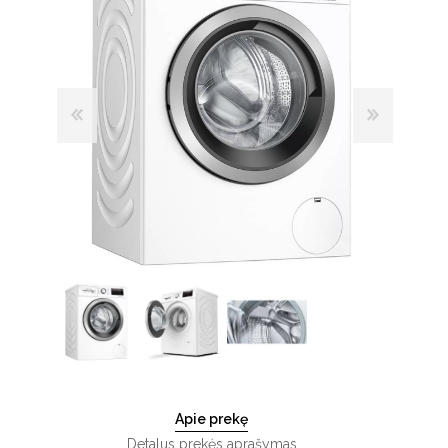
Apie prekę
Detalus prekės aprašymas