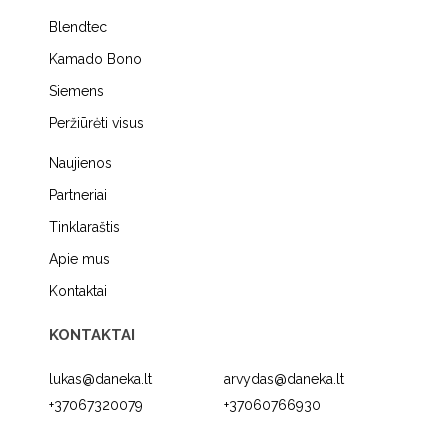
Blendtec
Kamado Bono
Siemens
Peržiūrėti visus
Naujienos
Partneriai
Tinklaraštis
Apie mus
Kontaktai
KONTAKTAI
lukas@daneka.lt
arvydas@daneka.lt
+37067320079
+37060766930