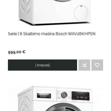
Serie | 8 Skalbimo mašina Bosch WAV28KHPSN
999,00 €
Į krepšelį
ĮTRAUKTI Į PALYGINIMO SĄRAŠĄ
PRIDĖTI Į NORIMŲ PREKIŲ SĄRAŠĄ