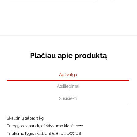
Plačiau apie produktą
Apžvalga
Atsiliepimai
Susisiekti
Skalbinių talpa: 9 kg
Energijos sąnaudų efektyvumo klasė: A+++
Triukšmo lygis skalbiant (dB re 1 pW): 48