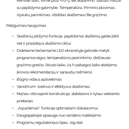
Remote Start, Rinse plus +1+2+3, Be skalavimo, Startas/Pauzė
su papildymo galimybe, Temperatūra, Pirminis plovimas,
Apsukų parinkimas, Atidėtas skalbimas/Be gręžimo
Patogumas/saugumas
Skalbinių pildymo funkcija: papildomai skalbinių galite įdėti
net ir prasidėjus skalbimo ciklui
Dideliame liečiamame LED ekranėlyje galėsite matyti
programos eigos, temperatūros pasirinkimo, didžiausio
gręžimo greičio, likusio laiko, 24 h pabaigos laiko atidėjimo,
įkrovos rekomendacijų ir sąnaudų rodmenis.
Būgno vidaus apšvietimas
VarioDrum: švelnus ir efektyvus skalbimas.
Mažiau vibruojanti konstrukcija: stabilesnis ir tyliau veikiantis
prietaisas
„AquaSensor“ funkcija optimaliam išskalavimui
Daugiapakopė apsauga nuo vandens nutekėjimo
Programų reguliatoriaus tipas: Jog dial