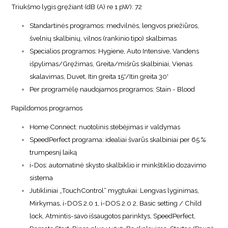
Triukšmo lygis gręžiant (dB (A) re 1 pW): 72
Standartinės programos: medvilnės, lengvos priežiūros,
švelnių skalbinių, vilnos (rankinio tipo) skalbimas
Specialios programos: Hygiene, Auto Intensive, Vandens
išpylimas/Gręžimas, Greita/mišrūs skalbiniai, Vienas
skalavimas, Duvet, Itin greita 15'/Itin greita 30'
Per programėlę naudojamos programos: Stain - Blood
Papildomos programos
Home Connect: nuotolinis stebėjimas ir valdymas
SpeedPerfect programa: idealiai švarūs skalbiniai per 65 %
trumpesnį laiką
i-Dos: automatinė skysto skalbiklio ir minkštiklio dozavimo
sistema
Jutikliniai „TouchControl“ mygtukai: Lengvas lyginimas,
Mirkymas, i-DOS 2.0 1, i-DOS 2.0 2, Basic setting / Child
lock, Atmintis-savo išsaugotos parinktys, SpeedPerfect,