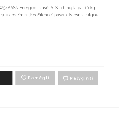
artraukių priedai
4AASN Energijos klasė: A. Skalbinių talpa: 10 kg.
00 aps./min. „EcoSilence“ pavara: tylesnis ir ilgiau
yno šaldytuvai
Smulki virtuvės technika
montuojami vyno
Virduliai ir skrudintuvai
aldytuvai
Smulkintuvai
aisvai pastatomi vyno
aldytuvai
Trintuvai
Elektriniai griliai
Pamėgti
į
Palyginti