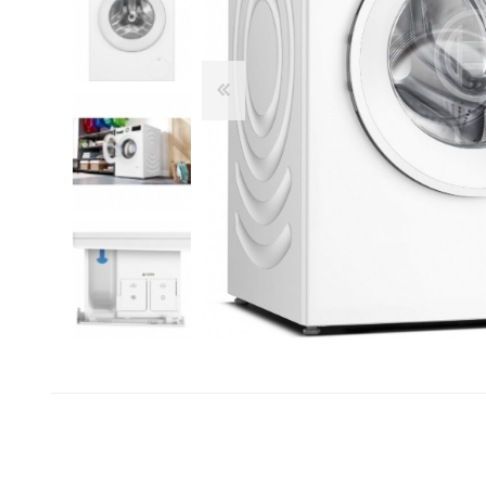
Franke
Liebherr
Blendtec
Dulkių siurbliai
Šaldytuvai ir šaldikliai
Belaidžiai dulkių siurbliai-
Laisvai pastatomi
Kamado Bono
šluotos
šaldytuvai
Siemens
Siurbliai robotai
Įmontuojami šaldytuvai
Silverline
Dulkių siurblių priedai
Dviduriai šaldytuvai
Dulkių siurbliai klasikiniai
Šaldikliai
Scanberg
Bora
Priežiūros priemonės ir
Kepsninės
priedai
Kepsninių priedai