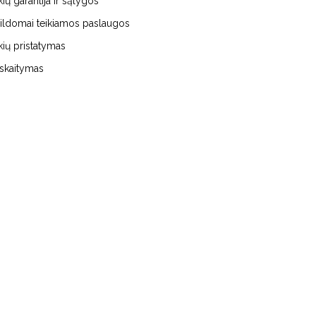
kių garantija ir sąlygos
ildomai teikiamos paslaugos
kių pristatymas
iskaitymas