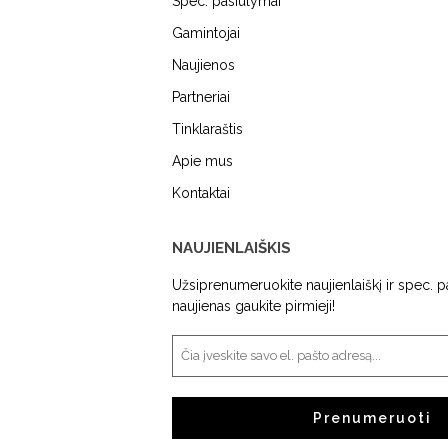
Spec. pasiūlymai
Gamintojai
Naujienos
MIELE
DUNAVOX
FALME
Partneriai
Tinklaraštis
Apie mus
Kontaktai
NAUJIENLAIŠKIS
Užsiprenumeruokite naujienlaiškį ir spec. 
naujienas gaukite pirmieji!
ENDTEC
KAMADO BONO
SIEME
Prenumeruoti