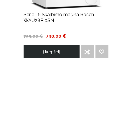
Serie | 6 Skalbimo mašina Bosch
WAU28PI0SN
730,00 €
755,00 €
Į krepšelį
ĮTRAUKTI Į PALYGINIMO SĄRAŠĄ
PRIDĖTI Į NORIMŲ PREKIŲ SĄRAŠĄ