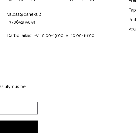
Pre
Pap
valdas@daneka.lt
Pre
+37065295059
C
JURA
FRANKE
Ats
Darbo laikas: I-V 10:00-19:00, VI 10:00-16:00
pasiūlymus bei
NS