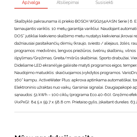
Apžvalga
Atsiliepimai
Susisiekti
Skalbyklė pakraunama iš priekio BOSCH WGG254AASN Serie | 6. Energ
tarnaujantis variklis. 10 metų garantija varikliui. Naudojant automati
DOS“ jutikliai kiekvieno skalbimo metu nustatys kiekvienai įkrovai rei
dažniausiai pasitaikančių dėmių (kraujo, sviesto / aliejaus, žolės, 
programos: medvilnės, lengvos priežiūros, švelnių skalbinių, vilnos
išpylimas/Gręžimas, Greita/mišrūs skalbiniai, Sporto drabužiai, Vienas
Dideliame LED ekranėlyje galėsite matyti programos eigos, temperatū
Naudojimo matuoklis: skaičiuojamos įvykdytos programos. VarioDr
160° kampu. ActiveWater Plus: apkrova aptinkama automatiškai, todėl 
Elektroninis užraktas nuo vaikų. Garsiniai signalai. Daugiapakopė 
sąnaudos: 51 kWh – 100 ciklų (programa Eco 40-60). Gręžimo efektyv
(AxPxG): 84.5 x 59.7 x 58,8 cm. Prietaiso gylis, įskaitant dureles: 63