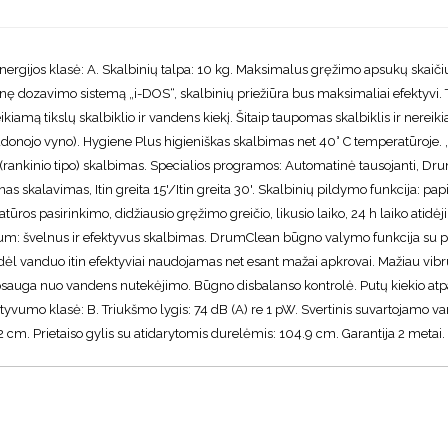
ijos klasė: A. Skalbinių talpa: 10 kg. Maksimalus gręžimo apsukų skaičius:
nę dozavimo sistemą „i-DOS“, skalbinių priežiūra bus maksimaliai efektyvi. Ties
kiamą tikslų skalbiklio ir vandens kiekį. Šitaip taupomas skalbiklis ir nereikia
raudonojo vyno). Hygiene Plus higieniškas skalbimas net 40° C temperatūroje. 
 (rankinio tipo) skalbimas. Specialios programos: Automatinė tausojanti, Dru
 skalavimas, Itin greita 15'/Itin greita 30'. Skalbinių pildymo funkcija: papi
ros pasirinkimo, didžiausio gręžimo greičio, likusio laiko, 24 h laiko atidė
um: švelnus ir efektyvus skalbimas. DrumClean būgno valymo funkcija su 
vanduo itin efektyviai naudojamas net esant mažai apkrovai. Mažiau vibruojant
apsauga nuo vandens nutekėjimo. Būgno disbalanso kontrolė. Putų kiekio at
umo klasė: B. Triukšmo lygis: 74 dB (A) re 1 pW. Svertinis suvartojamo van
.2 cm. Prietaiso gylis su atidarytomis durelėmis: 104.9 cm. Garantija 2 metai.