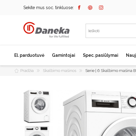
Sekite mus soc. tinkluose:
El. parduotuvė
Gamintojai
Spec. pasiūlymai
Nauj
Pradžia
Skalbimo mašinos
Serie | 6 Skalbimo mašin
Bosch
Kaitlentės
Įmontuojami kavos
aparatai
Miele
Indukcinės kaitlentės
Dunavox
Dujinės kaitlentės
Elektrinės kaitlentės
Falmec
Domino kaitlentės
JURA
Kaitlenčių priedai