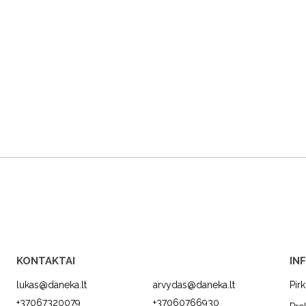
KONTAKTAI
IN
lukas@daneka.lt
arvydas@daneka.lt
Pir
+37067320079
+37060766930