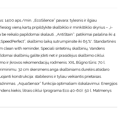
 1400 aps./min. „EcoSilence“ pavara: tylesnis ir ilgiau
iog vieną kartą pripildykite skalbiklio ir minkštiklio skyrius – „i-
 be reikalo papildomai skalauti. „AntiStain“: patikimai pašalina iki 4
„SpeedPerfect“, skalbimo laiką sutrumpinsite iki 65 %*. Standartinės
m clean with reminder, Speciali sintetinių skalbinių, Vandens
ldomai skalbinių galite įdėti net ir prasidėjus skalbimo ciklui.
jimo ir įkrovos rekomendacijų rodmenis. XXL Būgno tūris: 70 l.
priminimu. 32 cm skersmens anga skalbiniams durelės atsidaro
i konstrukcija: stabilesnis ir tyliau veikiantis prietaisas.
pažinimas. „AquaSensor“ funkcija optimaliam išskalavimui. Energijos
dens kiekis, litrais ciklui (programa Eco 40-60): 50 l. Matmenys