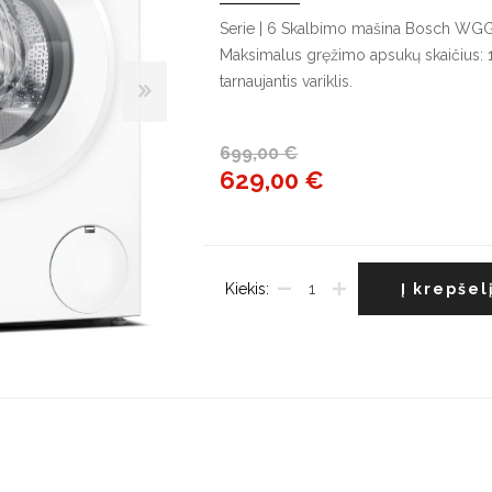
G
Serie | 6 Skalbimo mašina Bosch WGG25
Maksimalus gręžimo apsukų skaičius: 14
Indaplovės
tarnaujantis variklis.
Džiovyklės
V
Įmontuojamos indaplovės
Džiovyklių priedai
Į
š
Pastatomos indaplovės
699,00 €
L
629,00 €
Indaplovių priedai
š
Kiekis:
Į krepšel
Maišytuvai
Plautuvės