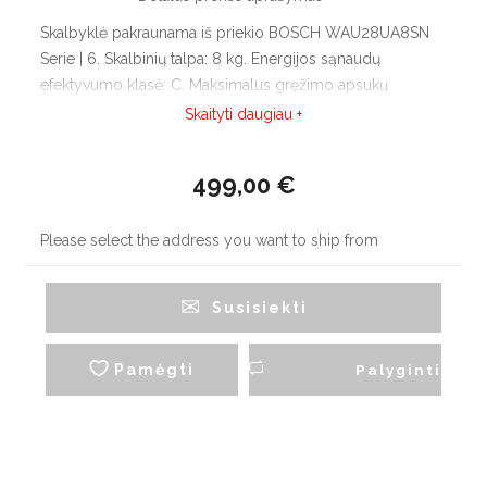
Skalbyklė pakraunama iš priekio BOSCH WAU28UA8SN
Serie | 6. Skalbinių talpa: 8 kg. Energijos sąnaudų
efektyvumo klasė: C. Maksimalus gręžimo apsukų
skaičius: 1400 aps./min. „EcoSilence“ pavara: tylesnis ir
Skaityti daugiau +
ilgiau tarnaujantis inverterinis variklis. 10 metų garantija
varikliui.
499,00 €
Please select the address you want to ship from
Susisiekti
Pamėgti
Palyginti