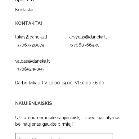
Kontaktai
KONTAKTAI
lukas@daneka.lt
arvydas@daneka.lt
+37067320079
+37060766930
valdas@daneka.lt
+37065295059
Darbo laikas: I-V 10:00-19:00, VI 10:00-16:00
NAUJIENLAIŠKIS
Užsiprenumeruokite naujienlaiškį ir spec. pasiūlymus
bei naujienas gaukite pirmieji!