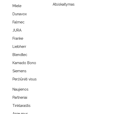
Atsiskaitymas
Miele
Dunavox
Falmec
JURA
Franke
Liebherr
Blendtec
Kamado Bono
Siemens
Peržiūrėti visus
Naujienos
Partneriai
Tinklaraštis
Apie mus