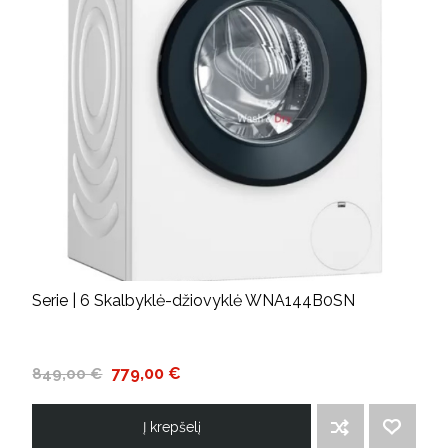
Serie | 6 Skalbyklė-džiovyklė WNA144B0SN
779,00 €
849,00 €
Į krepšelį
ĮTRAUKTI Į PALYGINIMO SĄRAŠĄ
PRIDĖTI Į NORIMŲ PREKIŲ SĄRAŠĄ