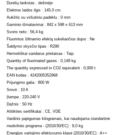
Durelių lankstas : dešinėje
Elektros laidos ilgis : 145,0 cm
Aukštis su viršutiniu padėklu : 0 mm
Gaminio išmatavimai : 842 x 598 x 613 mm
Svoris neto : 56,4 kg
Fluorintos šiltnamio efektą sukeliančios dujos : Ne
Šaldymo skysčio tipas : R290
Hermetiškai sandarus prietaisas : Taip
Quantity of fluorinated gases : 0,149 kg
The quantity expressed in CO2 equivalent : 0,000 t
EAN kodas : 4242005352968
Prijungimo galia : 800 W
Srovė : 10 A
Įtampa : 220-240 V
Dažnis : 50 Hz
Atitikties sertifikatai : CE, VDE
Vardinis pajėgumas kilogramais, kai naudojama standartinė
medvilnės programa - (2010/30/EC) : 9,0 kg
Energijos vartojimo efektyvumo klasė (2010/30/EC) : A++