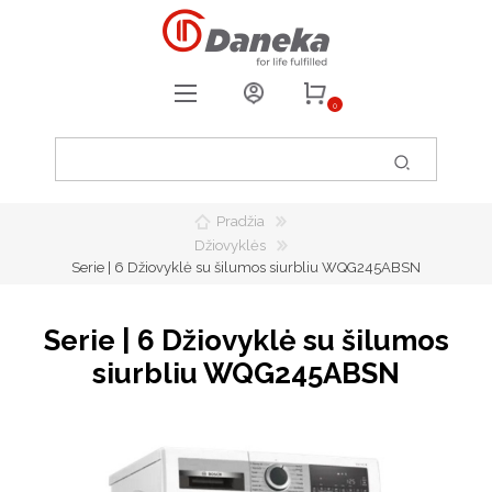
0
REGISTRUOTIS
PRISIJUNGTI
Pradžia
0
PATIKUSIOS PREKĖS
Džiovyklės
Serie | 6 Džiovyklė su šilumos siurbliu WQG245ABSN
Serie | 6 Džiovyklė su šilumos
siurbliu WQG245ABSN