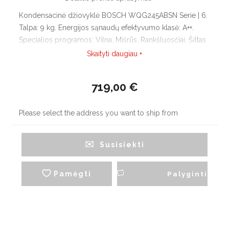
Kondensacinė džiovyklė BOSCH WQG245ABSN Serie | 6.
Talpa: 9 kg. Energijos sąnaudų efektyvumo klasė: A++.
Specialios programos: Vilna, Mišrūs, Rankšluosčiai, Šiltas
džiovinimas pagal laiką, Šaltas džiovinimas pagal laiką,
Skaityti daugiau +
Sporto drabužiai, „super quick 40“ (ypač trumpa
programa).
719,00 €
Please select the address you want to ship from
Susisiekti
Pamėgti
Palyginti