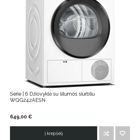
Serie | 6 Džiovyklė su šilumos siurbliu
WQG242AESN
649,00 €
Į krepšelį
ĮTRAUKTI Į PALYGINIMO SĄRAŠĄ
PRIDĖTI Į NORIMŲ PREKIŲ SĄRAŠĄ