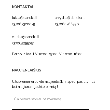
KONTAKTAI
lukas@daneka.lt
arvydas@daneka.lt
+37067320079
+37060766930
valdas@daneka.lt
+37065295059
Darbo laikas: I-V 10:00-19:00, VI 10:00-16:00
NAUJIENLAIŠKIS
Užsiprenumeruokite naujienlaiškį ir spec. pasiūlymus
bei naujienas gaukite pirmieji!