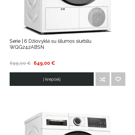
Serie | 6 Džiovyklė su šilumos siurbliu
WQG242ABSN
649,00 €
699,00 €
Į krepšelį
ĮTRAUKTI Į PALYGINIMO SĄRAŠĄ
PRIDĖTI Į NORIMŲ PREKIŲ SĄRAŠĄ