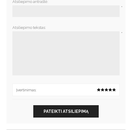
Atsiliepimo antraštė:
*
Atsiliepimo tekstas:
*
Įvertinimas:
PATEIKTI ATSILIEPIMĄ