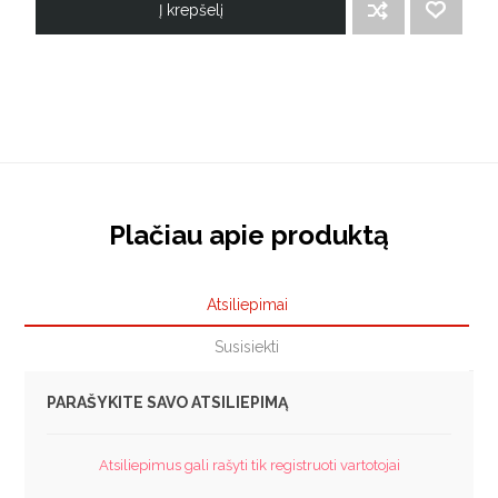
Į krepšelį
ĮTRAUKTI Į PALYGINIMO SĄRAŠĄ
PRIDĖTI Į NORIMŲ PREKIŲ SĄRAŠĄ
Plačiau apie produktą
Atsiliepimai
Susisiekti
PARAŠYKITE SAVO ATSILIEPIMĄ
Atsiliepimus gali rašyti tik registruoti vartotojai