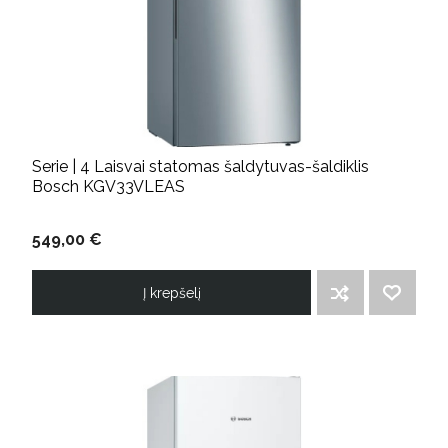
Serie | 4 Laisvai statomas šaldytuvas-šaldiklis
Bosch KGV33VLEAS
549,00 €
Į krepšelį
ĮTRAUKTI Į PALYGINIMO SĄRAŠĄ
PRIDĖTI Į NORIMŲ PREKIŲ SĄRAŠĄ