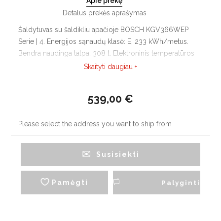
Apie prekę
Detalus prekės aprašymas
Šaldytuvas su šaldikliu apačioje BOSCH KGV366WEP
Serie | 4. Energijos sąnaudų klasė: E, 233 kWh/metus.
Bendra naudinga talpa: 308 l. Elektroninis temperatūros
reguliavimas, LED indikacija. Vertikali strypinė rankena,
Skaityti daugiau +
aliuminio. Šaldytuvo zonos naudinga talpa: 214 l.
539,00 €
Please select the address you want to ship from
Susisiekti
Pamėgti
Palyginti