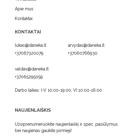
Apie mus
Kontaktai
KONTAKTAI
lukas@daneka.lt
arvydas@daneka.lt
+37067320079
+37060766930
valdas@daneka.lt
+37065295059
Darbo laikas: I-V 10:00-19:00, VI 10:00-16:00
NAUJIENLAIŠKIS
Užsiprenumeruokite naujienlaiškį ir spec. pasiūlymus
bei naujienas gaukite pirmieji!