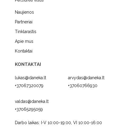
Peržiūrėti visus
Naujienos
Partneriai
Tinklaraštis
Apie mus
Kontaktai
KONTAKTAI
lukas@daneka.lt
arvydas@daneka.lt
+37067320079
+37060766930
valdas@daneka.lt
+37065295059
Darbo laikas: I-V 10:00-19:00, VI 10:00-16:00