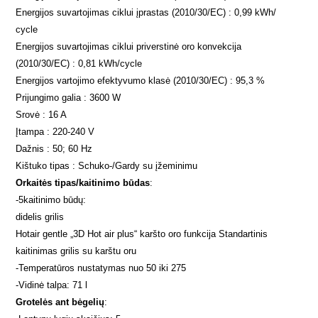
Energijos suvartojimas ciklui įprastas (2010/30/EC) : 0,99 kWh/
cycle
Energijos suvartojimas ciklui priverstinė oro konvekcija
(2010/30/EC) : 0,81 kWh/cycle
Energijos vartojimo efektyvumo klasė (2010/30/EC) : 95,3 %
Prijungimo galia : 3600 W
Srovė : 16 A
Įtampa : 220-240 V
Dažnis : 50; 60 Hz
Kištuko tipas : Schuko-/Gardy su įžeminimu
Orkaitės tipas/kaitinimo būdas
:
-
5kaitinimo būdų:
didelis grilis
Hotair gentle „3D Hot air plus“ karšto oro funkcija Standartinis
kaitinimas grilis su karštu oru
-
Temperatūros nustatymas nuo 50 iki 275
-
Vidinė talpa: 71 l
Grotelės ant bėgelių
: