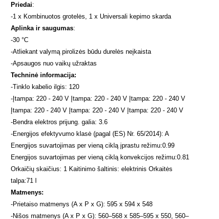
Priedai
:
-
1 x Kombinuotos grotelės, 1 x Universali kepimo skarda
Aplinka ir saugumas
:
-
30 °C
-
Atliekant valymą pirolizės būdu durelės neįkaista
-
Apsaugos nuo vaikų užraktas
Techninė informacija:
-
Tinklo kabelio ilgis: 120
-
Įtampa: 220 - 240 V Įtampa: 220 - 240 V Įtampa: 220 - 240 V
Įtampa: 220 - 240 V Įtampa: 220 - 240 V Įtampa: 220 - 240 V
-
Bendra elektros prijung. galia: 3.6
-
Energijos efektyvumo klasė (pagal (ES) Nr. 65/2014): A
Energijos suvartojimas per vieną ciklą įprastu režimu:0.99
Energijos suvartojimas per vieną ciklą konvekcijos režimu:0.81
Orkaičių skaičius: 1 Kaitinimo šaltinis: elektrinis Orkaitės
talpa:71 l
Matmenys:
-
Prietaiso matmenys (A x P x G): 595 x 594 x 548
-
Nišos matmenys (A x P x G): 560–568 x 585–595 x 550, 560–