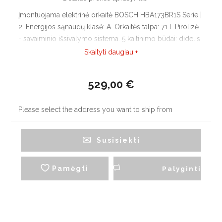
Įmontuojama elektrinė orkaitė BOSCH HBA173BR1S Serie |
2. Energijos sąnaudų klasė: A. Orkaitės talpa: 71 l. Pirolizė
- savaiminio išsivalymo sistema. 5 kaitinimo būdai: didelis
grilis, Hotair gentle, „3D Hot air plus“ karšto oro funkcija,
Skaityti daugiau +
Standartinis kaitinimas, grilis su karštu oru.
529,00 €
Please select the address you want to ship from
Susisiekti
Pamėgti
Palyginti