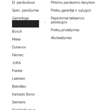
El. parduotuvė
Pirkimo pardavimo taisyklės
Spec. pasiūlymai
Prekių garantija ir sąlygos
Gamintojai
Papildomai teikiamos
paslaugos
Prekių pristatymas
Bosch
Atsiskaitymas
Miele
Dunavox
Falmec
JURA
Franke
Liebherr
Blendtec
Kamado Bono
Siemens