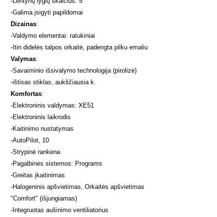
-
Lentynų lygių skaičius: 5
-
Galima įsigyti papildomai
Dizainas
:
-
Valdymo elementai: ratukiniai
-
Itin didelės talpos orkaitė, padengta pilku emaliu
Valymas
:
-
Savaiminio išsivalymo technologija (pirolizė)
-
ištisas stiklas, aukščiausia k.
Komfortas
:
-
Elektroninis valdymas: XE51
-
Elektroninis laikrodis
-
Kaitinimo nustatymas
-
AutoPilot, 10
-
Strypinė rankena
-
Pagalbinės sistemos: Programs
-
Greitas įkaitinimas
-
Halogeninis apšvietimas, Orkaitės apšvietimas
"Comfort" (išjungiamas)
-
Integruotas aušinimo ventiliatorius