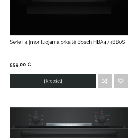
Serie | 4 Įmontuojama orkaitė Bosch HBA473BB0S
559,00 €
Į krepšelį
ĮTRAUKTI Į PALYGINIMO SĄRAŠĄ
PRIDĖTI Į NORIMŲ PREKIŲ SĄRAŠĄ