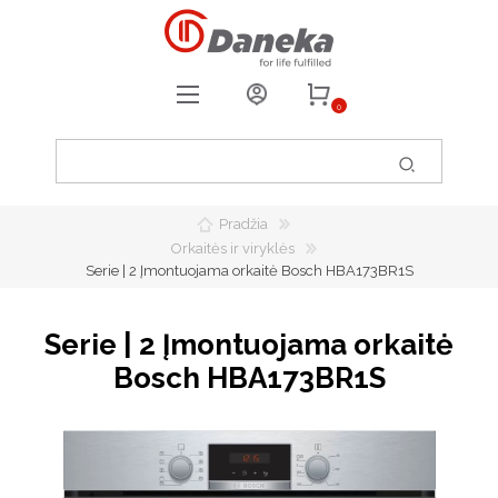
0
REGISTRUOTIS
PRISIJUNGTI
Pradžia
0
PATIKUSIOS PREKĖS
Orkaitės ir viryklės
Serie | 2 Įmontuojama orkaitė Bosch HBA173BR1S
Serie | 2 Įmontuojama orkaitė
Bosch HBA173BR1S