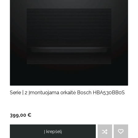
Serie | 2 Įmontuojama orkaitė Bosch HBA530BB0S
399,00 €
Į krepšelį
ĮTRAUKTI Į PALYGINIMO SĄRAŠĄ
PRIDĖTI Į NORIMŲ PREKIŲ SĄRAŠĄ