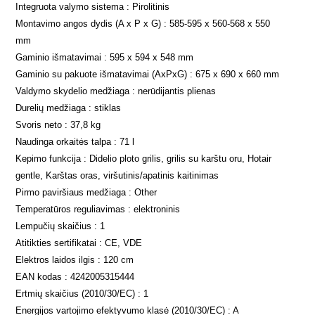
Integruota valymo sistema : Pirolitinis
Montavimo angos dydis (A x P x G) : 585-595 x 560-568 x 550
mm
Gaminio išmatavimai : 595 x 594 x 548 mm
Gaminio su pakuote išmatavimai (AxPxG) : 675 x 690 x 660 mm
Valdymo skydelio medžiaga : nerūdijantis plienas
Durelių medžiaga : stiklas
Svoris neto : 37,8 kg
Naudinga orkaitės talpa : 71 l
Kepimo funkcija : Didelio ploto grilis, grilis su karštu oru, Hotair
gentle, Karštas oras, viršutinis/apatinis kaitinimas
Pirmo paviršiaus medžiaga : Other
Temperatūros reguliavimas : elektroninis
Lempučių skaičius : 1
Atitikties sertifikatai : CE, VDE
Elektros laidos ilgis : 120 cm
EAN kodas : 4242005315444
Ertmių skaičius (2010/30/EC) : 1
Energijos vartojimo efektyvumo klasė (2010/30/EC) : A