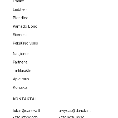
Franke
Liebherr
Blendtec
Kamado Bono
Siemens
Peržiūrėti visus
Naujienos
Partneriai
Tinklaraštis
Apie mus
Kontaktai
KONTAKTAI
lukas@daneka.lt
arvydas@daneka.lt
+37067320079
+37060766930