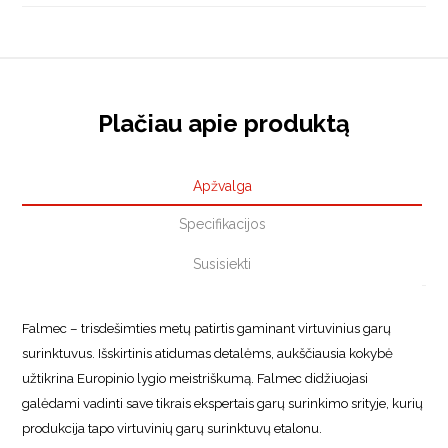
Plačiau apie produktą
Apžvalga
Specifikacijos
Susisiekti
Falmec – trisdešimties metų patirtis gaminant virtuvinius garų
surinktuvus. Išskirtinis atidumas detalėms, aukščiausia kokybė
užtikrina Europinio lygio meistriškumą. Falmec didžiuojasi
galėdami vadinti save tikrais ekspertais garų surinkimo srityje, kurių
produkcija tapo virtuvinių garų surinktuvų etalonu.