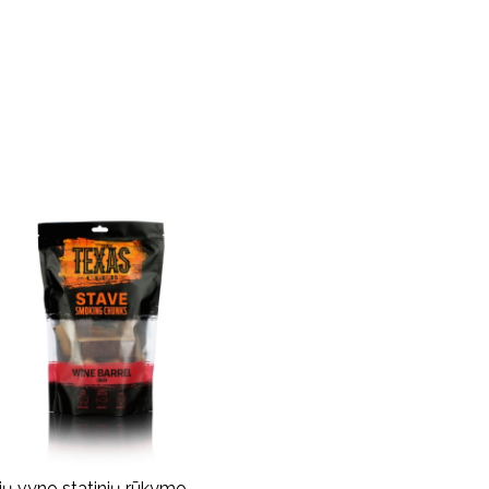
ių vyno statinių rūkymo