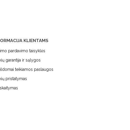
FORMACIJA KLIENTAMS
kimo pardavimo taisyklės
kių garantija ir sąlygos
ildomai teikiamos paslaugos
kių pristatymas
iskaitymas