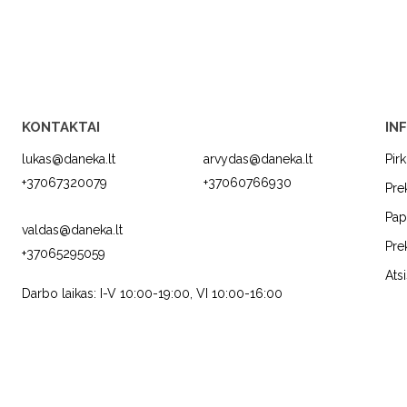
KONTAKTAI
IN
lukas@daneka.lt
arvydas@daneka.lt
Pir
+37067320079
+37060766930
Pre
Pap
valdas@daneka.lt
Pre
+37065295059
C
JURA
FRANKE
Ats
Darbo laikas: I-V 10:00-19:00, VI 10:00-16:00