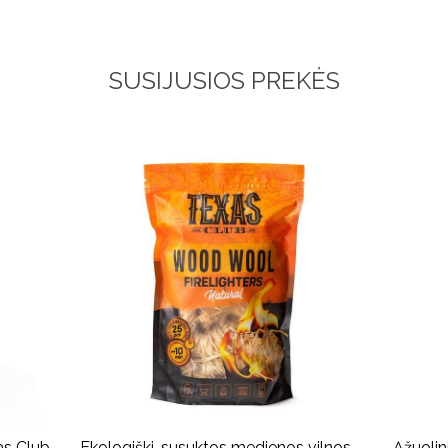
SUSIJUSIOS PREKĖS
as Club
Ekologiški, susuktos medienos vilnos,
Ąžuolin