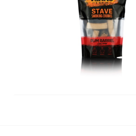
Franke
Liebherr
Blendtec
Dulkių siurbliai
Šaldytuvai ir šaldikliai
Belaidžiai dulkių siurbliai-
Laisvai pastatomi
Kamado Bono
šluotos
šaldytuvai
Siemens
Siurbliai robotai
Įmontuojami šaldytuvai
Silverline
Dulkių siurblių priedai
Dviduriai šaldytuvai
Dulkių siurbliai klasikiniai
Šaldikliai
Scanberg
Bora
Priežiūros priemonės ir
Kepsninės
priedai
Kepsninių priedai