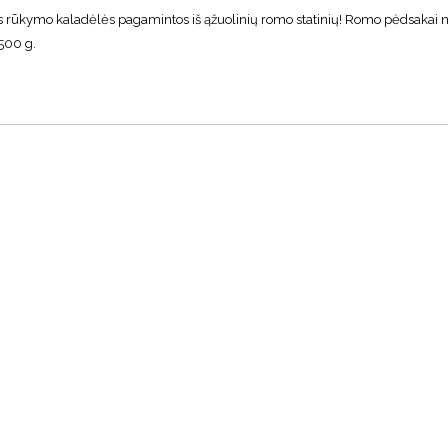
Šios rūkymo kaladėlės pagamintos iš ąžuolinių romo statinių! Romo pėdsakai
500 g.