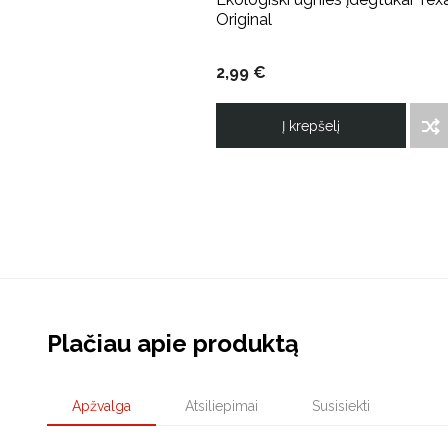
Original
2,99 €
Į krepšelį
ĮTRAUKTI Į PALYGINIMO SĄRAŠĄ
Plačiau apie produktą
Apžvalga
Atsiliepimai
Susisiekti