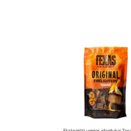
Ekologiški ugnies įdegtukai Tex