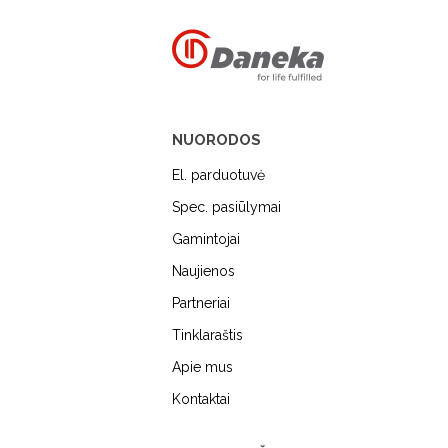
NUORODOS
El. parduotuvė
Spec. pasiūlymai
Gamintojai
Naujienos
MIELE
DUNAVOX
FALME
Partneriai
Tinklaraštis
Apie mus
Kontaktai