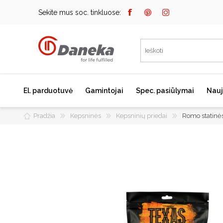
Sekite mus soc. tinkluose:
El. parduotuvė
Gamintojai
Spec. pasiūlymai
Nauj
Pradžia
Kepsninės
Kepsninių priedai
Romo statinė
Bosch
Kaitlentės
Įmontuojami kavos
aparatai
Miele
Indukcinės kaitlentės
Dunavox
Dujinės kaitlentės
Elektrinės kaitlentės
Falmec
Domino kaitlentės
JURA
Kaitlenčių priedai