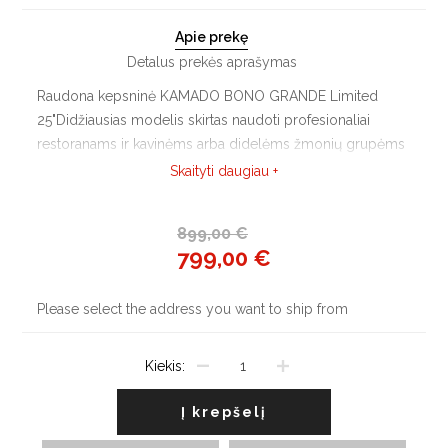
Apie prekę
Detalus prekės aprašymas
Raudona kepsninė KAMADO BONO GRANDE Limited
25"Didžiausias modelis skirtas naudoti profesionaliai
restoranams ir kavinėms arba didelėms žmonių grupėms
(12-15 ir daugiau asm.).
Skaityti daugiau +
899,00 €
799,00 €
Please select the address you want to ship from
Kiekis:
Į krepšelį