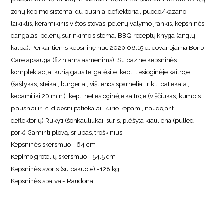
zonų kepimo sistema, du pusiniai deflektoriai, puodo/kazano
laikiklis, keramikinis vištos stovas, pelenų valymo įrankis, kepsninės
dangalas, pelenų surinkimo sistema, BBQ receptų knyga (anglų
kalba). Perkantiems kepsninę nuo 2020.08.15 d. dovanojama Bono
Care apsauga (fiziniams asmenims). Su bazine kepsninės
komplektacija, kurią gausite, galėsite: kepti tiesioginėje kaitroje
(šašlykas, steikai, burgeriai, vištienos sparneliai ir kiti patiekalai,
kepami iki 20 min.). kepti netiesioginėje kaitroje (viščiukas, kumpis,
pjausniai ir kt. didesni patiekalai, kurie kepami, naudojant
deflektorių) Rūkyti (šonkauliukai, sūris, plėšyta kiauliena (pulled
pork) Gaminti plovą, sriubas, troškinius.
Kepsninės skersmuo - 64 cm
Kepimo grotelių skersmuo - 54.5 cm
Kepsninės svoris (su pakuote) -128 kg
Kepsninės spalva - Raudona