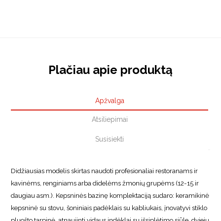
Plačiau apie produktą
Apžvalga
Atsiliepimai
Susisiekti
Didžiausias modelis skirtas naudoti profesionaliai restoranams ir
kavinėms, renginiams arba didelėms žmonių grupėms (12-15 ir
daugiau asm.). Kepsninės bazinę komplektaciją sudaro: keramikinė
kepsninė su stovu, šoniniais padėklais su kabliukais, įnovatyvi stiklo
pluošto tarpinė, atnaujinti vidaus indėklai su išsiplėtimo siūle, dviejų