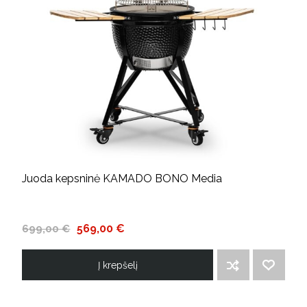
Juoda kepsninė KAMADO BONO Media
569,00 €
699,00 €
Į krepšelį
ĮTRAUKTI Į PALYGINIMO SĄRAŠĄ
PRIDĖTI Į NORIMŲ PREKIŲ SĄRAŠĄ