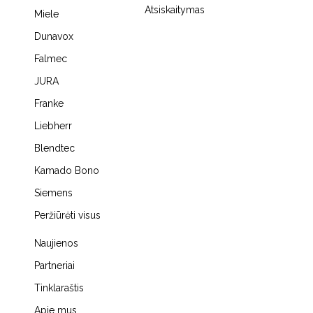
Atsiskaitymas
Miele
Dunavox
Falmec
JURA
Franke
Liebherr
Blendtec
Kamado Bono
Siemens
Peržiūrėti visus
Naujienos
Partneriai
Tinklaraštis
Apie mus