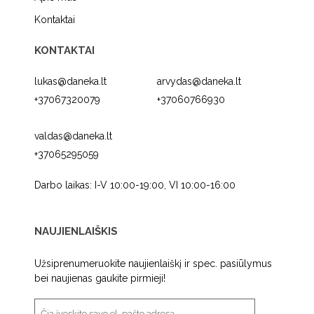
Kontaktai
KONTAKTAI
lukas@daneka.lt
arvydas@daneka.lt
+37067320079
+37060766930
valdas@daneka.lt
+37065295059
Darbo laikas: I-V 10:00-19:00, VI 10:00-16:00
NAUJIENLAIŠKIS
Užsiprenumeruokite naujienlaiškį ir spec. pasiūlymus
bei naujienas gaukite pirmieji!