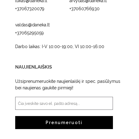
lukas@daneka.lt
arvydas@daneka.lt
+37067320079
+37060766930
valdas@daneka.lt
+37065295059
Darbo laikas: I-V 10:00-19:00, VI 10:00-16:00
NAUJIENLAIŠKIS
Užsiprenumeruokite naujienlaiškį ir spec. pasiūlymus
bei naujienas gaukite pirmieji!
Prenumeruoti