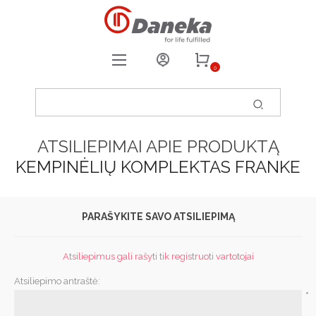
0
REGISTRUOTIS
PRISIJUNGTI
ATSILIEPIMAI APIE PRODUKTĄ
0
PATIKUSIOS PREKĖS
KEMPINĖLIŲ KOMPLEKTAS FRANKE
PARAŠYKITE SAVO ATSILIEPIMĄ
Atsiliepimus gali rašyti tik registruoti vartotojai
Atsiliepimo antraštė:
*