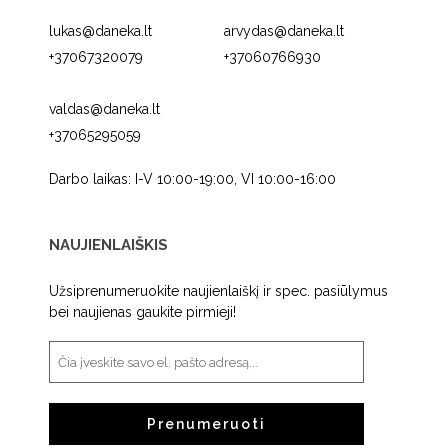
lukas@daneka.lt
arvydas@daneka.lt
+37067320079
+37060766930
valdas@daneka.lt
+37065295059
Darbo laikas: I-V 10:00-19:00, VI 10:00-16:00
NAUJIENLAIŠKIS
Užsiprenumeruokite naujienlaiškį ir spec. pasiūlymus
bei naujienas gaukite pirmieji!
Prenumeruoti