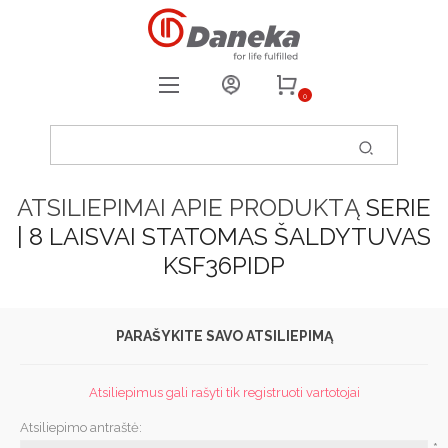
0
REGISTRUOTIS
PRISIJUNGTI
ATSILIEPIMAI APIE PRODUKTĄ
SERIE
0
PATIKUSIOS PREKĖS
| 8 LAISVAI STATOMAS ŠALDYTUVAS
KSF36PIDP
PARAŠYKITE SAVO ATSILIEPIMĄ
Atsiliepimus gali rašyti tik registruoti vartotojai
Atsiliepimo antraštė: