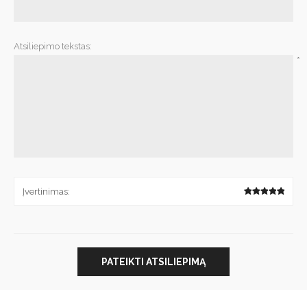
*
Atsiliepimo tekstas:
*
Įvertinimas:
PATEIKTI ATSILIEPIMĄ