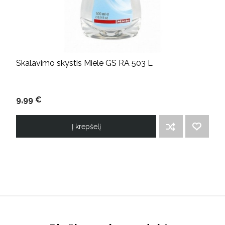
Skalavimo skystis Miele GS RA 503 L
9,99 €
Į krepšelį
ĮTRAUKTI Į PALYGINIMO SĄRAŠĄ
PRIDĖTI Į NORIMŲ PREKIŲ SĄRAŠĄ