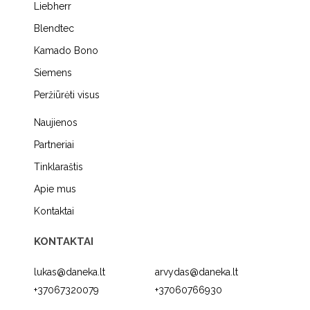
Liebherr
Blendtec
Kamado Bono
Siemens
Peržiūrėti visus
Naujienos
Partneriai
Tinklaraštis
Apie mus
Kontaktai
KONTAKTAI
lukas@daneka.lt
arvydas@daneka.lt
+37067320079
+37060766930