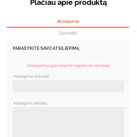
Plačiau apie produktą
Atsiliepimai
Susisiekti
PARAŠYKITE SAVO ATSILIEPIMĄ
Atsiliepimus gali rašyti tik registruoti vartotojai
Atsiliepimo antraštė:
*
Atsiliepimo tekstas:
*