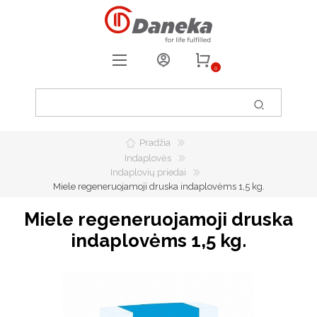
0
REGISTRUOTIS
PRISIJUNGTI
Pradžia
0
PATIKUSIOS PREKĖS
Indaplovės
Indaplovių priedai
Miele regeneruojamoji druska indaplovėms 1,5 kg.
Miele regeneruojamoji druska
indaplovėms 1,5 kg.