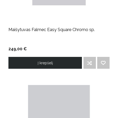
Maišytuvas Falmec Easy Square Chromo sp.
249,00 €
Į krepšelį
ĮTRAUKTI Į PALYGINIMO SĄRAŠĄ
PRIDĖTI Į NORIMŲ PREKIŲ SĄRAŠĄ