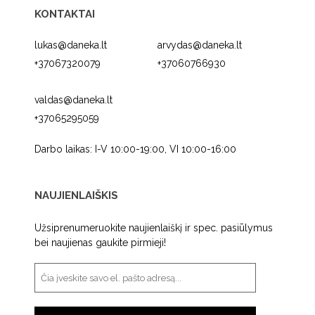
KONTAKTAI
lukas@daneka.lt
arvydas@daneka.lt
+37067320079
+37060766930
valdas@daneka.lt
+37065295059
Darbo laikas: I-V 10:00-19:00, VI 10:00-16:00
NAUJIENLAIŠKIS
Užsiprenumeruokite naujienlaiškį ir spec. pasiūlymus
bei naujienas gaukite pirmieji!