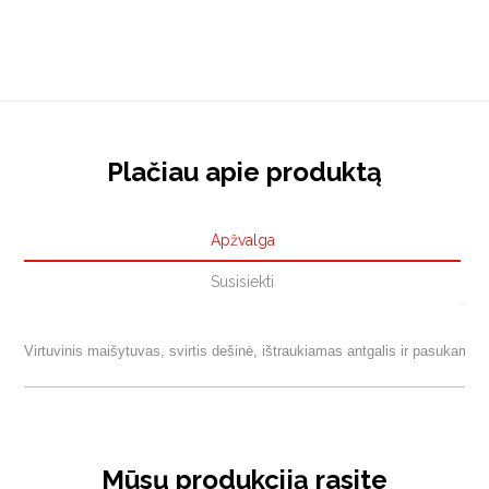
Plačiau apie produktą
Apžvalga
Susisiekti
Virtuvinis maišytuvas, svirtis dešinė, ištraukiamas antgalis ir pasukamas 
Mūsų produkciją rasite