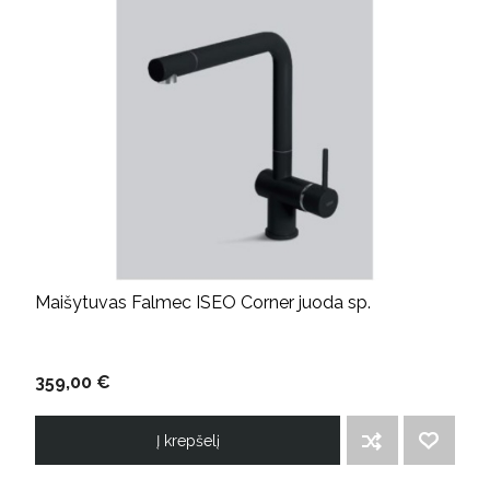
Maišytuvas Falmec ISEO Corner juoda sp.
359,00 €
Į krepšelį
ĮTRAUKTI Į PALYGINIMO SĄRAŠĄ
PRIDĖTI Į NORIMŲ PREKIŲ SĄRAŠĄ