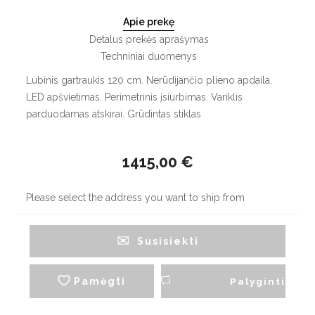
Apie prekę
Detalus prekės aprašymas
Techniniai duomenys
Lubinis gartraukis 120 cm. Nerūdijančio plieno apdaila.
LED apšvietimas. Perimetrinis įsiurbimas. Variklis
parduodamas atskirai. Grūdintas stiklas
1415,00 €
Please select the address you want to ship from
Susisiekti
Pamėgti
Palyginti