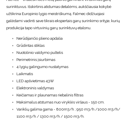
surinktuvus. Išskirtinis atidumas detalėms, aukščiausia kokybė
užtikrina Europinio lygio meistriškumą. Falmec didžiuojasi
galėdami vadinti save tikrais ekspertais garų surinkimo srityje, kurių
produkcija tapo virtuvinių garų surinktuvų etalonu.
Nerūdijančio plieno apdalia
Grūdintas stiklas
Nuotolinio valdymo pultelis
Perimetrinis įsiurbimas
4 lygių galingumo nustatymas
Laikmatis
LED apšvietimas 43W
Elektroninis valdymas
Keičiamas ir plaunamas riebalinis filtras
Maksimalus atstumas nuo viryklės viršaus - 150 cm.
Variklių galima gama - 800m3/h ; 950 m3/h /1000 m3/h/
1100 m3/h / 1300 m3/h / 1500 m3/h.