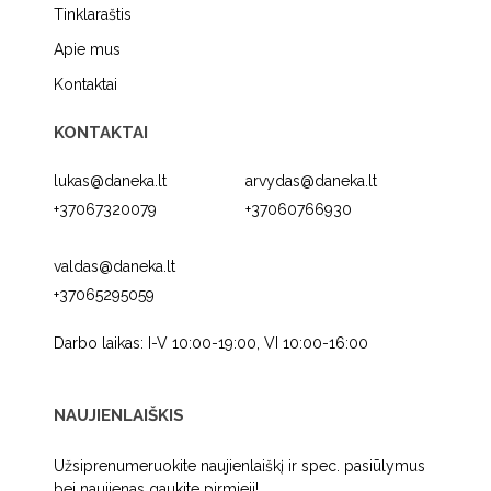
Tinklaraštis
Apie mus
Kontaktai
KONTAKTAI
lukas@daneka.lt
arvydas@daneka.lt
+37067320079
+37060766930
valdas@daneka.lt
+37065295059
Darbo laikas: I-V 10:00-19:00, VI 10:00-16:00
NAUJIENLAIŠKIS
Užsiprenumeruokite naujienlaiškį ir spec. pasiūlymus
bei naujienas gaukite pirmieji!