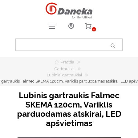
0
REGISTRUOTIS
PRISIJUNGTI
Pradžia
0
PATIKUSIOS PREKĖS
Gartraukiai
Lubiniai gartraukiai
s gartraukis Falmec SKEMA 120cm, Variklis parduodamas atskirai, LED apšv
Lubinis gartraukis Falmec
SKEMA 120cm, Variklis
parduodamas atskirai, LED
apšvietimas