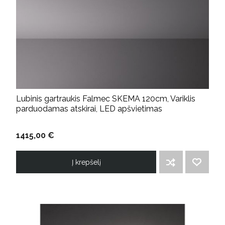
Lubinis gartraukis Falmec SKEMA 120cm, Variklis
parduodamas atskirai, LED apšvietimas
1415,00 €
Į krepšelį
ĮTRAUKTI Į PALYGINIMO SĄRAŠĄ
PRIDĖTI Į NORIMŲ PREKIŲ SĄRAŠĄ