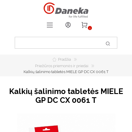
0
REGISTRUOTIS
PRISIJUNGTI
Pradžia
0
PATIKUSIOS PREKĖS
Priežiūros priemonės ir priedai
Kalkių šalinimo tabletės MIELE GP DC CX 0061 T
Kalkių šalinimo tabletės MIELE
GP DC CX 0061 T