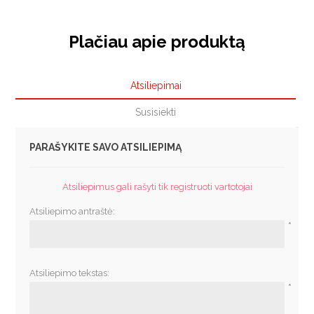
Plačiau apie produktą
Atsiliepimai
Susisiekti
PARAŠYKITE SAVO ATSILIEPIMĄ
Atsiliepimus gali rašyti tik registruoti vartotojai
Atsiliepimo antraštė:
*
Atsiliepimo tekstas:
*