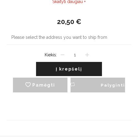
nuosėdas. Ypač efektyvus ir medžiagą tausojantis kalkių
Skaityti daugiau +
šalinimas
20,50 €
Please select the address you want to ship from
Kiekis:
Į krepšelį
Pamėgti
Palyginti