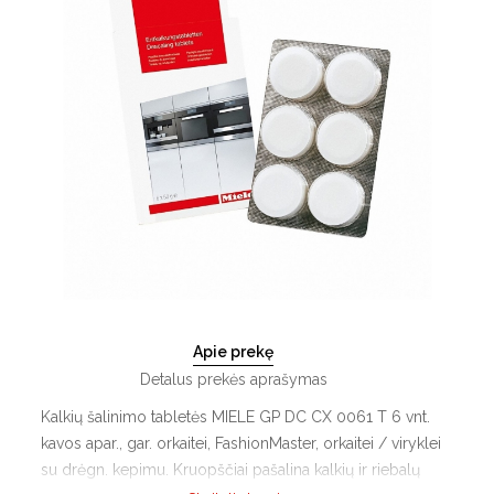
Apie prekę
Detalus prekės aprašymas
Kalkių šalinimo tabletės MIELE GP DC CX 0061 T 6 vnt.
kavos apar., gar. orkaitei, FashionMaster, orkaitei / viryklei
su drėgn. kepimu. Kruopščiai pašalina kalkių ir riebalų