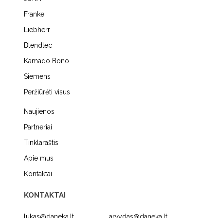
Franke
Liebherr
Blendtec
Kamado Bono
Siemens
Peržiūrėti visus
Naujienos
Partneriai
Tinklaraštis
Apie mus
Kontaktai
KONTAKTAI
lukas@daneka.lt
arvydas@daneka.lt