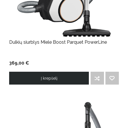
Dulkių siurblys Miele Boost Parquet PowerLine
369,00 €
Į krepšelį
ĮTRAUKTI Į PALYGINIMO SĄRAŠĄ
PRIDĖTI Į NORIMŲ PREKIŲ SĄRAŠĄ