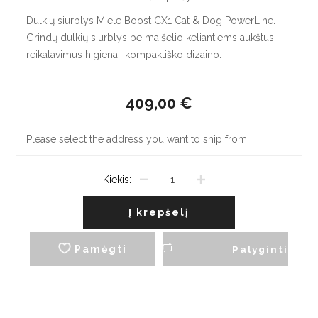
Dulkių siurblys Miele Boost CX1 Cat & Dog PowerLine.
Grindų dulkių siurblys be maišelio keliantiems aukštus
reikalavimus higienai, kompaktiško dizaino.
409,00 €
Please select the address you want to ship from
Kiekis:
Į krepšelį
Pamėgti
Palyginti