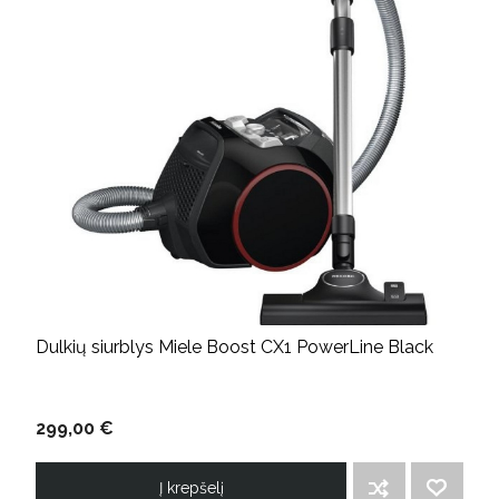
Dulkių siurblys Miele Boost CX1 PowerLine Black
299,00 €
Į krepšelį
ĮTRAUKTI Į PALYGINIMO SĄRAŠĄ
PRIDĖTI Į NORIMŲ PREKIŲ SĄRAŠĄ