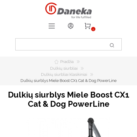
0
REGISTRUOTIS
PRISIJUNGTI
Pradžia
0
PATIKUSIOS PREKĖS
Dulkių siurbliai
Dulkių siurbliai klasikiniai
Dulkių siurblys Miele Boost CX1 Cat & Dog PowerLine
Dulkių siurblys Miele Boost CX1
Cat & Dog PowerLine