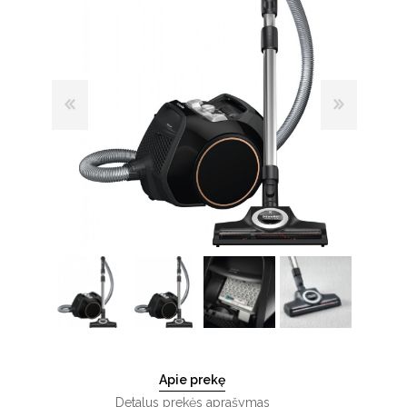
Apie prekę
Detalus prekės aprašymas