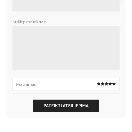
*
Atsiliepimo tekstas:
*
Įvertinimas:
PATEIKTI ATSILIEPIMĄ