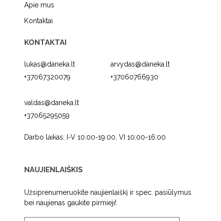
Apie mus
Kontaktai
KONTAKTAI
lukas@daneka.lt
arvydas@daneka.lt
+37067320079
+37060766930
valdas@daneka.lt
+37065295059
Darbo laikas: I-V 10:00-19:00, VI 10:00-16:00
NAUJIENLAIŠKIS
Užsiprenumeruokite naujienlaiškį ir spec. pasiūlymus
bei naujienas gaukite pirmieji!