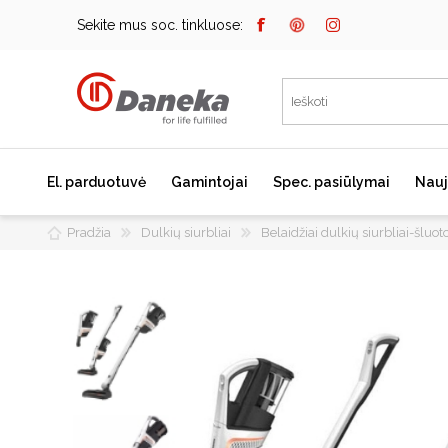
Sekite mus soc. tinkluose:
El. parduotuvė
Gamintojai
Spec. pasiūlymai
Nauj
Pradžia
Dulkių siurbliai
Belaidžiai dulkių siurbliai-šluot
Bosch
Kaitlentės
Įmontuojami kavos
aparatai
Miele
Indukcinės kaitlentės
Dunavox
Dujinės kaitlentės
Elektrinės kaitlentės
Falmec
Domino kaitlentės
JURA
Kaitlenčių priedai