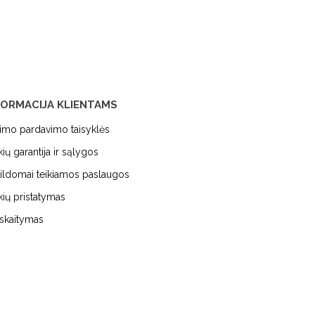
FORMACIJA KLIENTAMS
kimo pardavimo taisyklės
kių garantija ir sąlygos
ildomai teikiamos paslaugos
kių pristatymas
iskaitymas