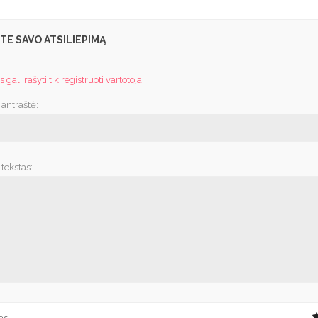
TE SAVO ATSILIEPIMĄ
 gali rašyti tik registruoti vartotojai
 antraštė:
tekstas:
as: