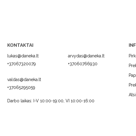
KONTAKTAI
IN
lukas@daneka.lt
arvydas@daneka.lt
Pir
+37067320079
+37060766930
Pre
Pap
valdas@daneka.lt
Pre
+37065295059
C
JURA
FRANKE
Ats
Darbo laikas: I-V 10:00-19:00, VI 10:00-16:00