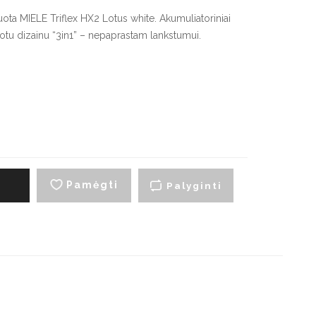
artraukių priedai
luota MIELE Triflex HX2 Lotus white. Akumuliatoriniai
tuotu dizainu “3in1” – nepaprastam lankstumui.
yno šaldytuvai
Smulki virtuvės technika
montuojami vyno
Virduliai ir skrudintuvai
aldytuvai
Smulkintuvai
aisvai pastatomi vyno
aldytuvai
Trintuvai
Elektriniai griliai
Pamėgti
į
Palyginti