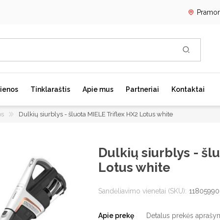
Pramon
REGISTRU
ienos
Tinklaraštis
Apie mus
Partneriai
Kontaktai
PRISIJUN
os
Dulkių siurblys - šluota MIELE Triflex HX2 Lotus white
Kavos aparatai
Skalbimo mašinos
G
Dulkių siurblys - šl
Laisvai pastatomi kavos
Skalbimo mašinų priedai
Į
aparatai
Lotus white
Skalbyklės-džiovyklės
L
Kavos aparatų priedai
S
Kavos aparatų priežiūra
Sandėliavimo vienetai (SKU):
11805990
S
R
Apie prekę
Detalus prekės aprašy