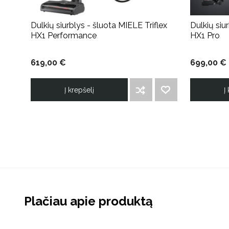
Dulkių siurblys - šluota MIELE Triflex
Dulkių siu
HX1 Performance
HX1 Pro
619,00 €
699,00 €
Į krepšelį
Į
ĮTRAUKTI Į PALYGINIMO SĄRAŠĄ
PRIDĖTI Į NORIMŲ PREKIŲ SĄRAŠĄ
Plačiau apie produktą