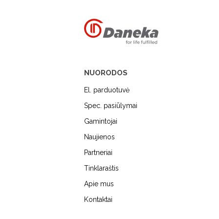
NUORODOS
El. parduotuvė
Spec. pasiūlymai
Gamintojai
Naujienos
MIELE
DUNAVOX
FALME
Partneriai
Tinklaraštis
Apie mus
Kontaktai