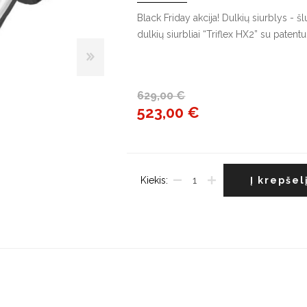
G
Black Friday akcija! Dulkių siurblys - š
dulkių siurbliai “Triflex HX2” su paten
Indaplovės
Džiovyklės
V
Įmontuojamos indaplovės
Džiovyklių priedai
Į
š
Pastatomos indaplovės
629,00 €
L
523,00 €
Indaplovių priedai
š
Kiekis:
Į krepšel
Maišytuvai
Plautuvės