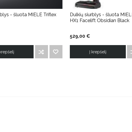
rblys - šluota MIELE Triflex
Dulkių siurblys - šluota MIELE
HX1 Facelift Obsidian Black
529,00 €
 krepšelį
Į krepšelį
ĮTRAUKTI Į PALYGINIMO SĄRAŠĄ
PRIDĖTI Į NORIMŲ PREKIŲ SĄRAŠĄ
ĮT