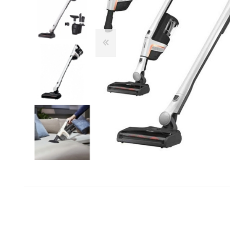
Franke
Liebherr
Blendtec
Dulkių siurbliai
Šaldytuvai ir šaldikliai
Belaidžiai dulkių siurbliai-
Laisvai pastatomi
Kamado Bono
šluotos
šaldytuvai
Siemens
Siurbliai robotai
Įmontuojami šaldytuvai
Silverline
Dulkių siurblių priedai
Dviduriai šaldytuvai
Dulkių siurbliai klasikiniai
Šaldikliai
Scanberg
Bora
Priežiūros priemonės ir
Kepsninės
priedai
Kepsninių priedai