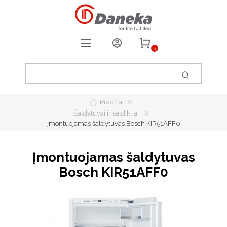
0
REGISTRUOTIS
PRISIJUNGTI
Pradžia
0
PATIKUSIOS PREKĖS
Šaldytuvai ir šaldikliai
Įmontuojamas šaldytuvas Bosch KIR51AFF0
Įmontuojamas šaldytuvas
Bosch KIR51AFF0