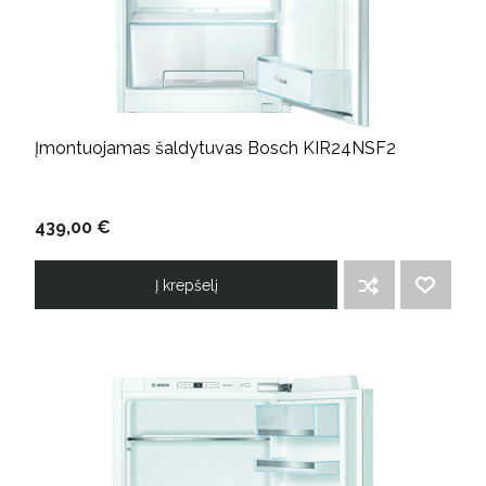
Įmontuojamas šaldytuvas Bosch KIR24NSF2
439,00 €
Į krepšelį
ĮTRAUKTI Į PALYGINIMO SĄRAŠĄ
PRIDĖTI Į NORIMŲ PREKIŲ SĄRAŠĄ