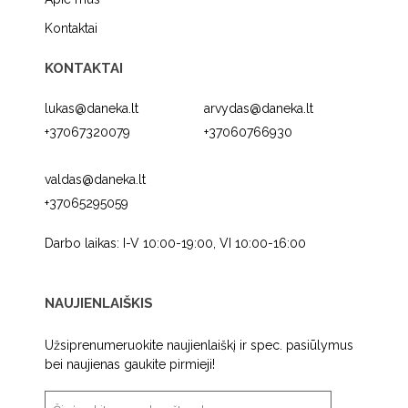
Kontaktai
KONTAKTAI
lukas@daneka.lt
arvydas@daneka.lt
+37067320079
+37060766930
valdas@daneka.lt
+37065295059
Darbo laikas: I-V 10:00-19:00, VI 10:00-16:00
NAUJIENLAIŠKIS
Užsiprenumeruokite naujienlaiškį ir spec. pasiūlymus
bei naujienas gaukite pirmieji!