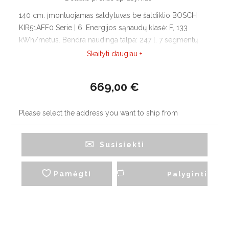
140 cm. įmontuojamas šaldytuvas be šaldiklio BOSCH
KIR51AFF0 Serie | 6. Energijos sąnaudų klasė: F, 133
kWh/metus. Bendra naudinga talpa: 247 l. 7 segmentų
elektroninis valdymas.
Skaityti daugiau +
669,00 €
Please select the address you want to ship from
Susisiekti
Pamėgti
Palyginti