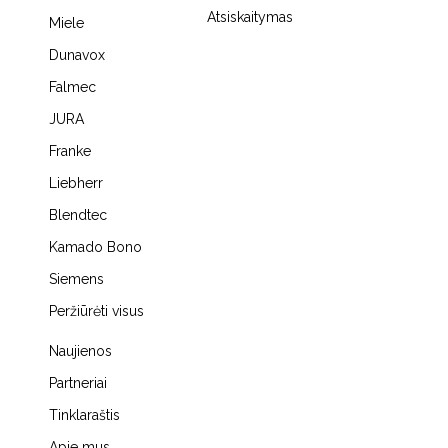
Atsiskaitymas
Miele
Dunavox
Falmec
JURA
Franke
Liebherr
Blendtec
Kamado Bono
Siemens
Peržiūrėti visus
Naujienos
Partneriai
Tinklaraštis
Apie mus