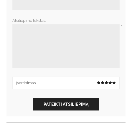
*
Atsiliepimo tekstas:
*
Įvertinimas:
PATEIKTI ATSILIEPIMĄ