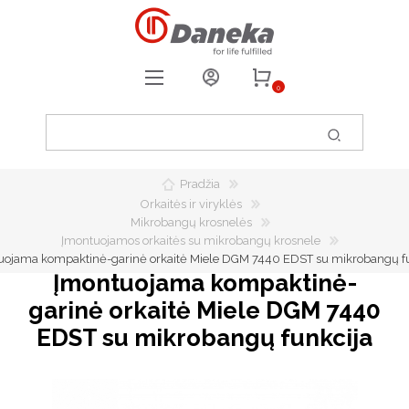
0
REGISTRUOTIS
PRISIJUNGTI
Pradžia
0
PATIKUSIOS PREKĖS
Orkaitės ir viryklės
Mikrobangų krosnelės
Įmontuojamos orkaitės su mikrobangų krosnele
uojama kompaktinė-garinė orkaitė Miele DGM 7440 EDST su mikrobangų fu
Įmontuojama kompaktinė-
garinė orkaitė Miele DGM 7440
EDST su mikrobangų funkcija