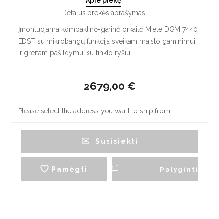
Apie prekę
Detalus prekės aprašymas
Įmontuojama kompaktinė-garinė orkaitė Miele DGM 7440
EDST su mikrobangų funkcija sveikam maisto gaminimui
ir greitam pašildymui su tinklo ryšiu.
2679,00 €
Please select the address you want to ship from
Susisiekti
Pamėgti
Palyginti