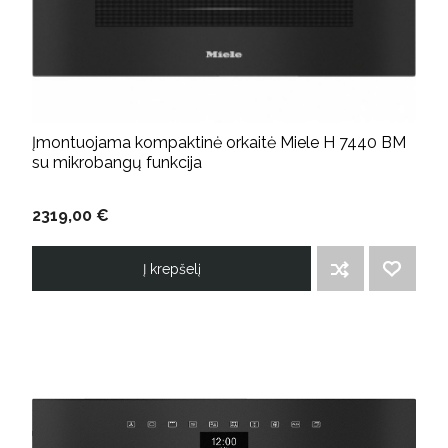
Įmontuojama kompaktinė orkaitė Miele H 7440 BM
su mikrobangų funkcija
2319,00 €
Į krepšelį
ĮTRAUKTI Į PALYGINIMO SĄRAŠĄ
PRIDĖTI Į NORIMŲ PREKIŲ SĄRAŠĄ