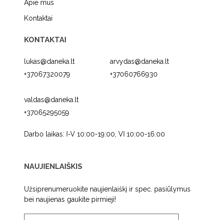
Apie mus
Kontaktai
KONTAKTAI
lukas@daneka.lt
arvydas@daneka.lt
+37067320079
+37060766930
valdas@daneka.lt
+37065295059
Darbo laikas: I-V 10:00-19:00, VI 10:00-16:00
NAUJIENLAIŠKIS
Užsiprenumeruokite naujienlaiškį ir spec. pasiūlymus
bei naujienas gaukite pirmieji!