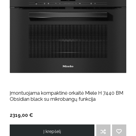
Įmontuojama kompaktinė orkaitė Miele H 7440 BM
Obsidian black su mikrobangų funkcija
2319,00 €
Į krepšelį
ĮTRAUKTI Į PALYGINIMO SĄRAŠĄ
PRIDĖTI Į NORIMŲ PREKIŲ SĄRAŠĄ